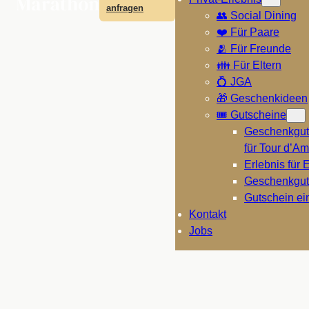
anfragen
👥 Social Dining
❤️ Für Paare
🫂 Für Freunde
👪 Für Eltern
💍 JGA
🎁 Geschenkideen
🎟️ Gutscheine
Geschenkgut
für Tour d’A
Erlebnis für E
Geschenkgut
Gutschein ei
Kontakt
Jobs