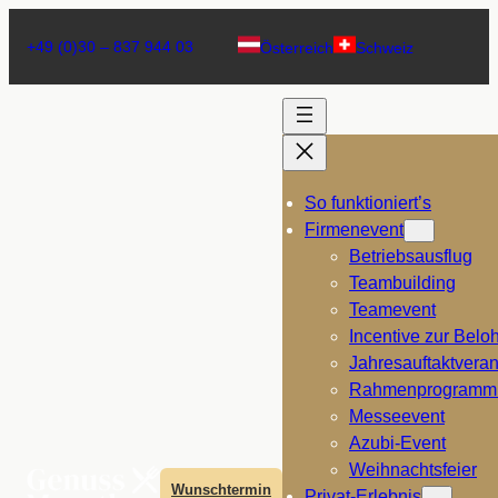
+49 (0)30 – 837 944 03
Österreich
Schweiz
So funktioniert’s
Firmenevent
Betriebsausflug
Teambuilding
Teamevent
Incentive zur Bel
Jahresauftaktveran
Rahmenprogramm
Messeevent
Azubi-Event
Weihnachtsfeier
Wunschtermin
Privat-Erlebnis