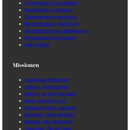
Firmenevent Düsseldorf
Stadtrallye Frankfurt
Firmenevent Hamburg
Wirtshaustour München
Altstadtführung Heidelberg
Firmenevent Stuttgart
Alle Städte
Missionen
CityRallye Editionen
Edition „Fine Dining“
Edition „In Vino Veritas“
Krimi „Mord im ICE“
Escape Game „Hacker“
Skandal „Akte Nitribitt“
Brisant: Der Wirkstoff
Gourmet Detectives