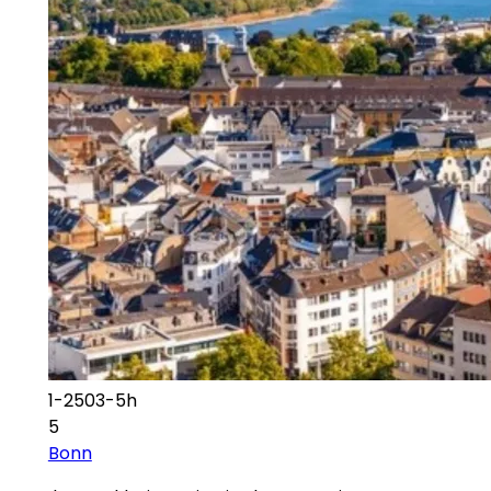
1-2503-5h
5
Bonn