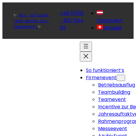
+49 (0)30
✨ 
Wir verlosen 
– 837 944
Österreich
jede Woche ein 
Teamevent!
✨ 
03
Schweiz
So funktioniert’s
Firmenevent
Betriebsausflug
Teambuilding
Teamevent
Incentive zur B
Jahresauftaktv
Rahmenprogra
Messeevent
Azubi-Event