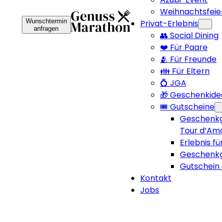
Weihnachtsfeie
Wunschtermin
Privat-Erlebnis
anfragen
👥 Social Dining
❤️ Für Paare
🫂 Für Freunde
👪 Für Eltern
💍 JGA
🎁 Geschenkide
🎟️ Gutscheine
Geschenkg
Tour d’Am
Erlebnis fü
Geschenkg
Gutschein 
Kontakt
Jobs