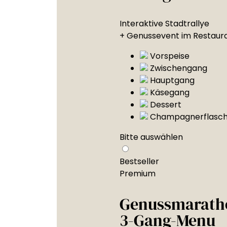
Interaktive Stadtrallye
+ Genussevent im Restaur
Vorspeise
Zwischengang
Hauptgang
Käsegang
Dessert
Champagnerflasc
Bitte auswählen
Bestseller
Premium
Genussmarath
3-Gang-Menu