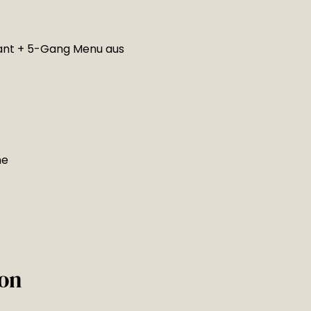
ant + 5-Gang Menu aus
he
on