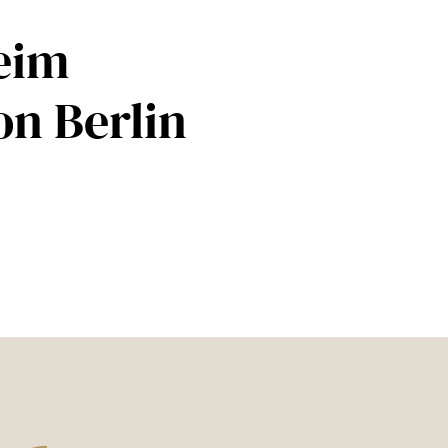
eim
n Berlin