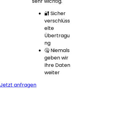
sehr wichtig.
🔐 Sicher
verschlüss
elte
Übertragu
ng
🤐 Niemals
geben wir
Ihre Daten
weiter
Jetzt anfragen