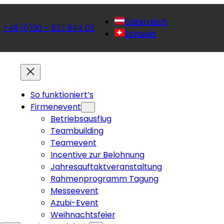
Österreich
+49 (0)30 – 837 944 03
 
Schweiz
So funktioniert’s
Firmenevent
Betriebsausflug
Teambuilding
Teamevent
Incentive zur Belohnung
Jahresauftaktveranstaltung
Rahmenprogramm Tagung
Messeevent
Azubi-Event
Weihnachtsfeier