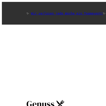
✨ 
Wir verlosen jede Woche ein Teamevent!
✨