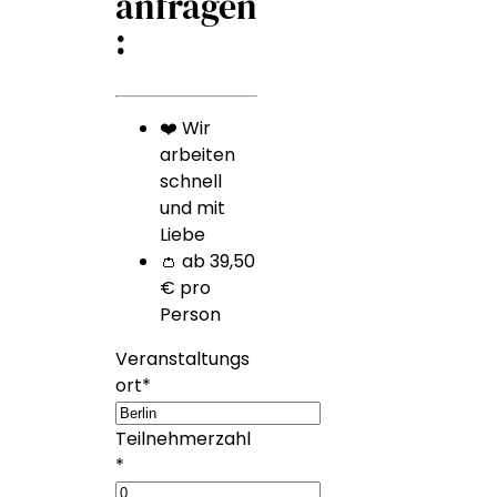
anfragen
:
❤️ Wir
arbeiten
schnell
und mit
Liebe
👛 ab 39,50
€ pro
Person
Veranstaltungs
ort
*
Teilnehmerzahl
*