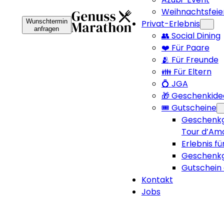
Weihnachtsfeie
Wunschtermin
Privat-Erlebnis
anfragen
👥 Social Dining
❤️ Für Paare
🫂 Für Freunde
👪 Für Eltern
💍 JGA
🎁 Geschenkide
🎟️ Gutscheine
Geschenkg
Tour d’Am
Erlebnis fü
Geschenkg
Gutschein 
Kontakt
Jobs