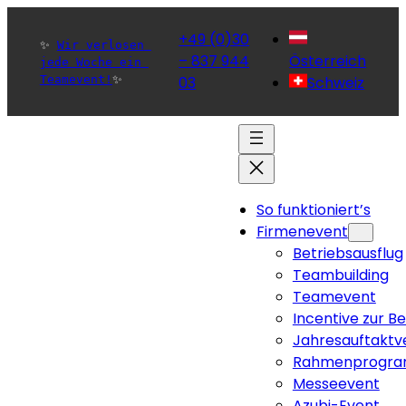
+49 (0)30
✨ 
Wir verlosen 
– 837 944
Österreich
jede Woche ein 
Teamevent!
✨ 
03
Schweiz
So funktioniert’s
Firmenevent
Betriebsausflug
Teambuilding
Teamevent
Incentive zur B
Jahresauftaktv
Rahmenprogra
Messeevent
Azubi-Event