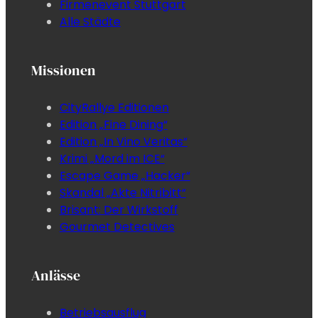
Firmenevent Stuttgart
Alle Städte
Missionen
CityRallye Editionen
Edition „Fine Dining“
Edition „In Vino Veritas“
Krimi „Mord im ICE“
Escape Game „Hacker“
Skandal „Akte Nitribitt“
Brisant: Der Wirkstoff
Gourmet Detectives
Anlässe
Betriebsausflug