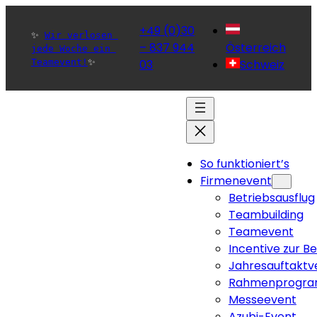
+49 (0)30
✨ 
Wir verlosen 
– 837 944
Österreich
jede Woche ein 
Teamevent!
✨ 
03
Schweiz
So funktioniert’s
Firmenevent
Betriebsausflug
Teambuilding
Teamevent
Incentive zur B
Jahresauftaktv
Rahmenprogra
Messeevent
Azubi-Event