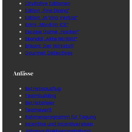
CityRallye Editionen
Edition „Fine Dining“
Edition „In Vino Veritas“
Krimi „Mord im ICE“
Escape Game „Hacker“
Skandal „Akte Nitribitt“
Brisant: Der Wirkstoff
Gourmet Detectives
Anlässe
Betriebsausflug
Teambuilding
Betriebsfeier
Teamevent
Rahmenprogramm für Tagung
Incentive und Incentivereisen
Jahresauftaktveranstaltung