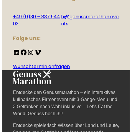
+49 (0)30 – 837 944
hi@genussmarathon.eve
03
nts
Folge uns:
LinkedIn
Facebook
Instagram
Vimeo
Wunschtermin anfragen
Entdecke den Genussmarathon – ein interaktives
kulinarisches Firmenevent mit 3-Gänge-Menu und
3 Getränken nach Wahl inklusive – Let’s Eat the
World! Genuss hoch 3!!!
Entdecke spielerisch Wissen über Land und Leute,