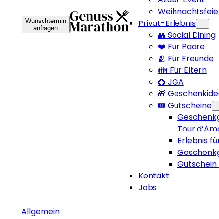
Weihnachtsfeie
Wunschtermin
Privat-Erlebnis
anfragen
👥 Social Dining
❤️ Für Paare
🫂 Für Freunde
👪 Für Eltern
💍 JGA
🎁 Geschenkide
🎟️ Gutscheine
Geschenkg
Tour d’Am
Erlebnis fü
Geschenkg
Gutschein 
Kontakt
Jobs
Allgemein