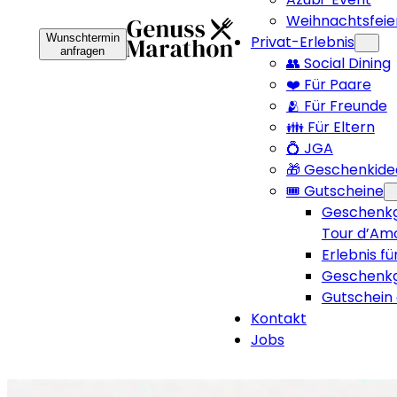
Weihnachtsfeie
Wunschtermin
Privat-Erlebnis
anfragen
👥 Social Dining
❤️ Für Paare
🫂 Für Freunde
👪 Für Eltern
💍 JGA
🎁 Geschenkide
🎟️ Gutscheine
Geschenkg
Tour d’Am
Erlebnis fü
Geschenkg
Gutschein 
Kontakt
Jobs