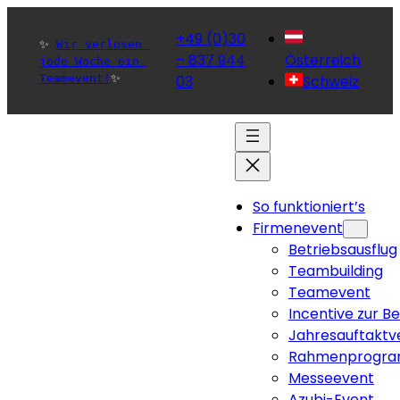
+49 (0)30
✨ 
Wir verlosen 
– 837 944
Österreich
jede Woche ein 
Teamevent!
✨ 
03
Schweiz
So funktioniert’s
Firmenevent
Betriebsausflug
Teambuilding
Teamevent
Incentive zur B
Jahresauftaktv
Rahmenprogra
Messeevent
Azubi-Event