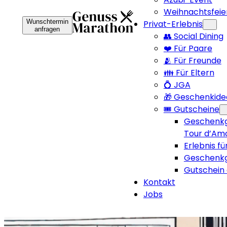
Weihnachtsfeie
Wunschtermin
Privat-Erlebnis
anfragen
👥 Social Dining
❤️ Für Paare
🫂 Für Freunde
👪 Für Eltern
💍 JGA
🎁 Geschenkide
🎟️ Gutscheine
Geschenkg
Tour d’Am
Erlebnis fü
Geschenkg
Gutschein 
Kontakt
Jobs