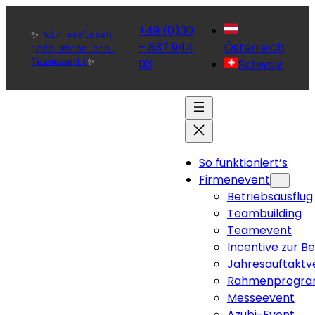
+49 (0)30
✨ 
Wir verlosen 
– 837 944
Österreich
jede Woche ein 
Teamevent!
✨ 
03
Schweiz
So funktioniert’s
Firmenevent
Betriebsausflug
Teambuilding
Teamevent
Incentive zur B
Jahresauftaktv
Rahmenprogra
Messeevent
Azubi-Event