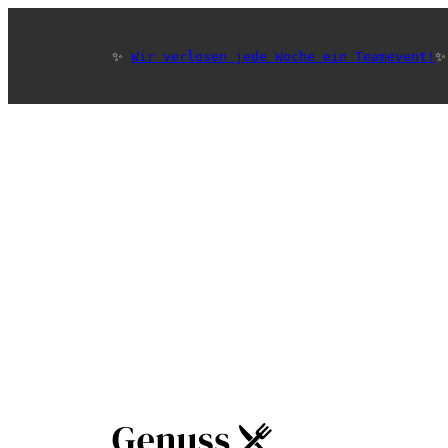
✨ 
Wir verlosen jede Woche ein Teamevent!
✨