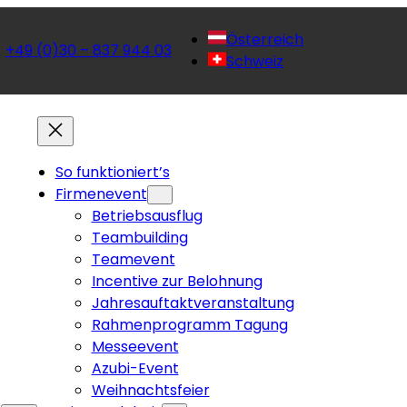
Österreich
+49 (0)30 – 837 944 03
 
Schweiz
So funktioniert’s
Firmenevent
Betriebsausflug
Teambuilding
Teamevent
Incentive zur Belohnung
Jahresauftaktveranstaltung
Rahmenprogramm Tagung
Messeevent
Azubi-Event
Weihnachtsfeier