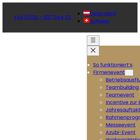
Österreich
+49 (0)30 – 837 944 03
Schweiz
So funktioniert’s
Firmenevent
Betriebsausfl
Teambuilding
Teamevent
Incentive zur
Jahresauftak
Rahmenprog
Messeevent
Azubi-Event
Weihnachtsfe