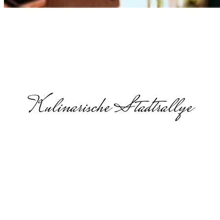
Kulinarische Stadtrallye
Teamevents
in Salzgitter
Teamevent,