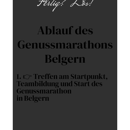
Fertig? Los!
Ablauf des
Genussmarathons
Belgern
1. 👉 Treffen am Startpunkt,
Teambildung und Start des
Genussmarathon
in Belgern