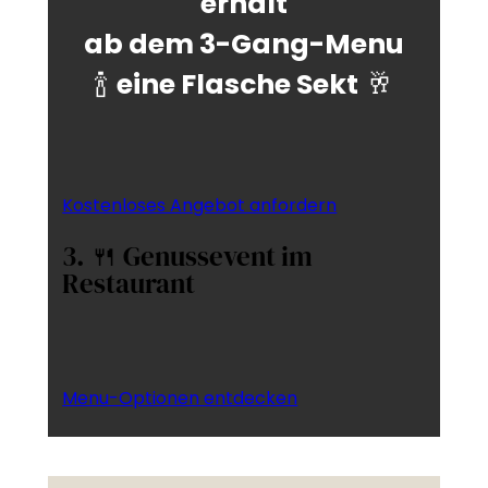
erhält
ab dem 3-Gang-Menu
🍾
eine Flasche Sekt
🥂
Kostenloses Angebot anfordern
3. 🍴 Genussevent im
Restaurant
Menu-Optionen entdecken