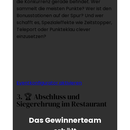
die Konkurrenz gerade befindet. Wer
sammelt die meisten Punkte? Wer ist den
Bonusstationen auf der Spur? Und wer
schafft es, Spezialeffekte wie Zeitstopper,
Teleport oder Punkteklau clever
einzusetzen?
Eventkonfigurator aktivieren
3. 🏆 Abschluss und
Siegerehrung im Restaurant
Das Gewinnerteam