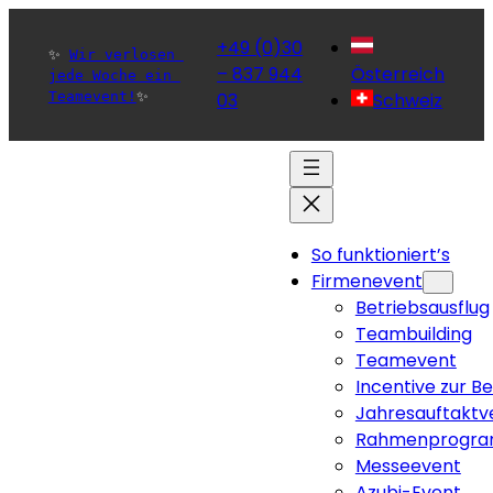
+49 (0)30
✨ 
Wir verlosen 
– 837 944
Österreich
jede Woche ein 
Teamevent!
✨ 
03
Schweiz
So funktioniert’s
Firmenevent
Betriebsausflug
Teambuilding
Teamevent
Incentive zur B
Jahresauftaktv
Rahmenprogra
Messeevent
Azubi-Event