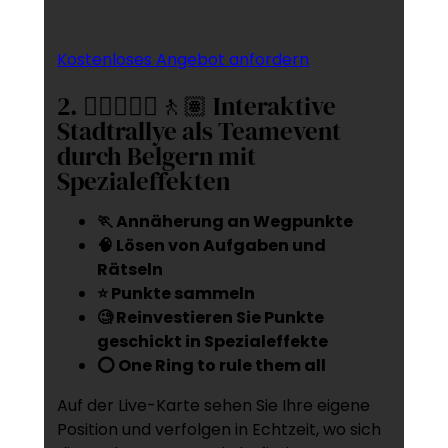
Kostenloses Angebot anfordern
2. 🚶‍♂️🚶🏻‍♀️🚶🏽 Interaktive
Stadtrallye als Teamevent
durch Belgern mit
Spezialeffekten
🏃 Annäherung an Wegpunkte
🧠 Lösen von Aufgaben und
Rätseln
⭐ Punkte sammeln
🧐 Reinvestieren Sie Punkte
geschickt in Spezialeffekte
⭕ One Ring to rule them all
Auf der Live-Karte sehen Sie Ihre eigene
Position und verfolgen in Echtzeit, wo sich