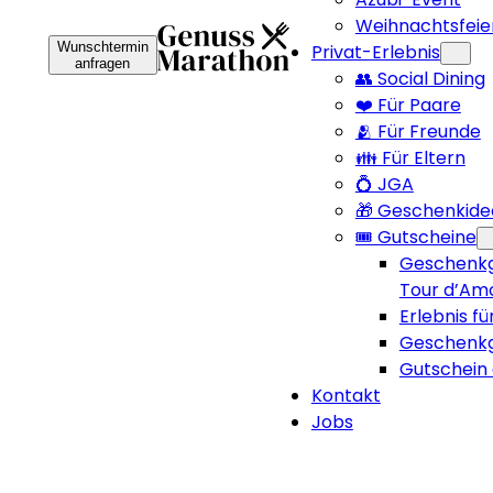
Weihnachtsfeie
Wunschtermin
Privat-Erlebnis
anfragen
👥 Social Dining
❤️ Für Paare
🫂 Für Freunde
👪 Für Eltern
💍 JGA
🎁 Geschenkide
🎟️ Gutscheine
Geschenkg
Tour d’Am
Erlebnis fü
Geschenkg
Gutschein 
Kontakt
Jobs