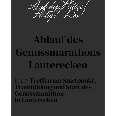
Auf die Plätze!
Fertig? Los!
Ablauf des
Genussmarathons
Lauterecken
1. 👉 Treffen am Startpunkt,
Teambildung und Start des
Genussmarathon
in Lauterecken