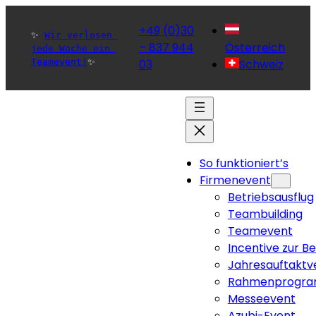
+49 (0)30
✨ 
Wir verlosen 
– 837 944
Österreich
jede Woche ein 
Teamevent!
✨ 
03
Schweiz
So funktioniert’s
Firmenevent
Betriebsausflug
Teambuilding
Teamevent
Incentive zur B
Jahresauftaktv
Rahmenprogra
Messeevent
Azubi-Event