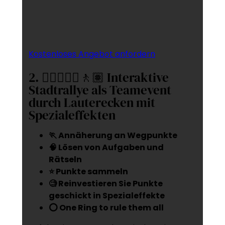
Kostenloses Angebot anfordern
2. 🚶‍♂️🚶🏻‍♀️🚶🏽 Interaktive
Stadtrallye als Teamevent
durch Lauterecken mit
Spezialeffekten
🏃 Annäherung an Wegpunkte
🧠 Lösen von Aufgaben und
Rätseln
⭐ Punkte sammeln
🧐 Reinvestieren Sie Punkte
geschickt in Spezialeffekte
⭕ One Ring to rule them all