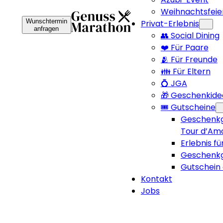
Weihnachtsfeie
Wunschtermin
Privat-Erlebnis
anfragen
👥 Social Dining
❤️ Für Paare
🫂 Für Freunde
👪 Für Eltern
💍 JGA
🎁 Geschenkide
🎟️ Gutscheine
Geschenkg
Tour d’Am
Erlebnis fü
Geschenkg
Gutschein 
Kontakt
Jobs