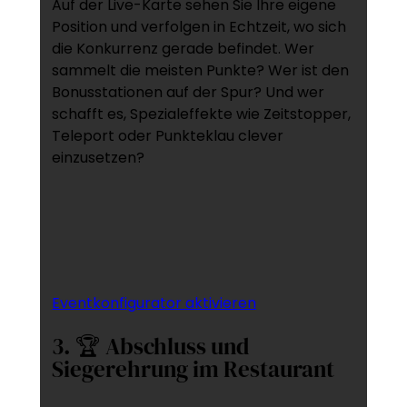
Auf der Live-Karte sehen Sie Ihre eigene
Position und verfolgen in Echtzeit, wo sich
die Konkurrenz gerade befindet. Wer
sammelt die meisten Punkte? Wer ist den
Bonusstationen auf der Spur? Und wer
schafft es, Spezialeffekte wie Zeitstopper,
Teleport oder Punkteklau clever
einzusetzen?
Eventkonfigurator aktivieren
3. 🏆 Abschluss und
Siegerehrung im Restaurant