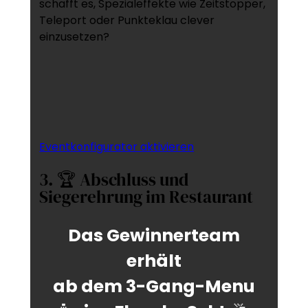
schafft es, Spezialeffekte wie Zeitstopper,
Teleport oder Punkteklau clever
einzusetzen?
Eventkonfigurator aktivieren
3. 🏆 Abschluss und
Siegerehrung im Restaurant
Das Gewinnerteam
erhält
ab dem 3-Gang-Menu