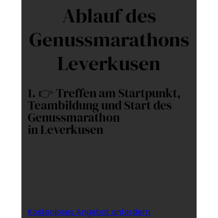
Ablauf des
Genussmarathons
Leverkusen
1. 👉 Treffen am Startpunkt,
Teambildung und Start des
Genussmarathon
in Leverkusen
Kostenloses Angebot anfordern