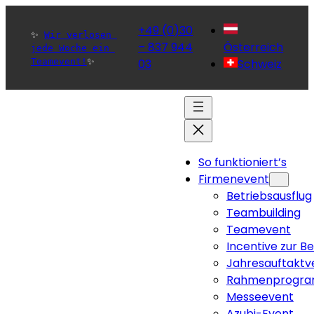
+49 (0)30
✨ 
Wir verlosen 
– 837 944
Österreich
jede Woche ein 
Teamevent!
✨ 
03
Schweiz
So funktioniert’s
Firmenevent
Betriebsausflug
Teambuilding
Teamevent
Incentive zur B
Jahresauftaktv
Rahmenprogra
Messeevent
Azubi-Event