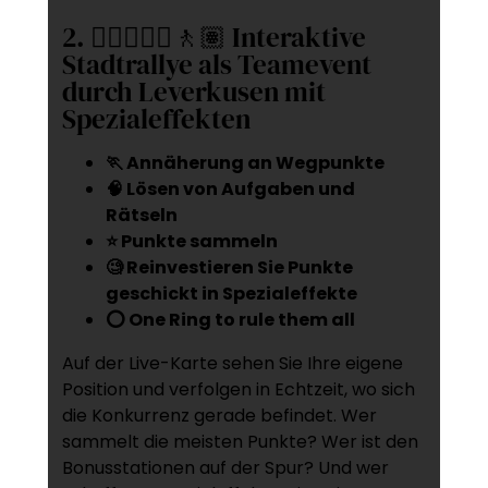
2. 🚶‍♂️🚶🏻‍♀️🚶🏽 Interaktive
Stadtrallye als Teamevent
durch Leverkusen mit
Spezialeffekten
🏃 Annäherung an Wegpunkte
🧠 Lösen von Aufgaben und
Rätseln
⭐ Punkte sammeln
🧐 Reinvestieren Sie Punkte
geschickt in Spezialeffekte
⭕ One Ring to rule them all
Auf der Live-Karte sehen Sie Ihre eigene
Position und verfolgen in Echtzeit, wo sich
die Konkurrenz gerade befindet. Wer
sammelt die meisten Punkte? Wer ist den
Bonusstationen auf der Spur? Und wer