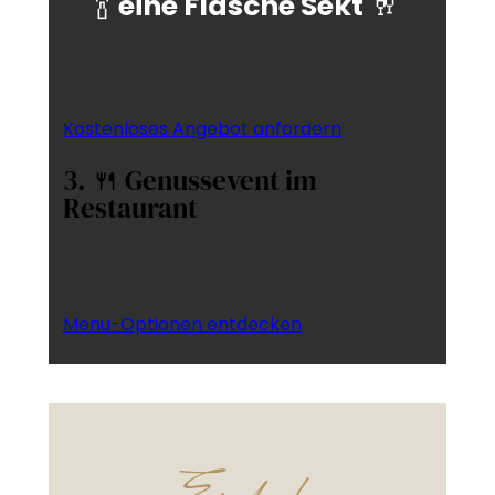
🍾
eine Flasche Sekt
🥂
Kostenloses Angebot anfordern
3. 🍴 Genussevent im
Restaurant
Menu-Optionen entdecken