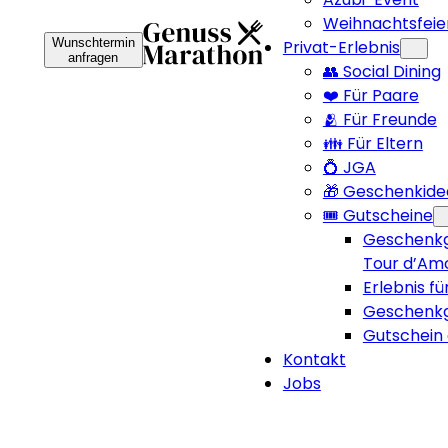
Weihnachtsfeie
Wunschtermin
Privat-Erlebnis
anfragen
👥 Social Dining
❤️ Für Paare
🫂 Für Freunde
👪 Für Eltern
💍 JGA
🎁 Geschenkide
🎟️ Gutscheine
Geschenkg
Tour d’Am
Erlebnis fü
Geschenkg
Gutschein 
Kontakt
Jobs