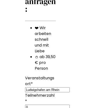
anfragen
:
❤️ Wir
arbeiten
schnell
und mit
Liebe
👛 ab 39,50
€ pro
Person
Veranstaltungs
ort
*
Teilnehmerzahl
*