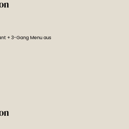
on
ant + 3-Gang Menu aus
on