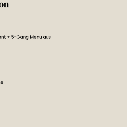
on
ant + 5-Gang Menu aus
he