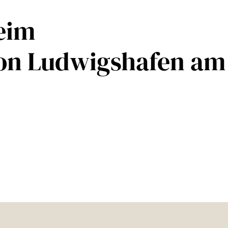
eim
on Ludwigshafen am