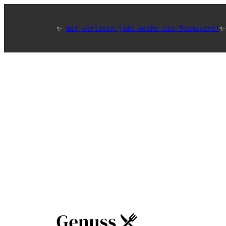
✨ 
Wir verlosen jede Woche ein Teamevent!
✨