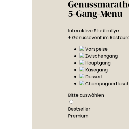
Genussmarath
5-Gang-Menu
Interaktive Stadtrallye
+ Genussevent im Restaur
Vorspeise
Zwischengang
Hauptgang
Käsegang
Dessert
Champagnerflasc
Bitte auswählen
Bestseller
Premium