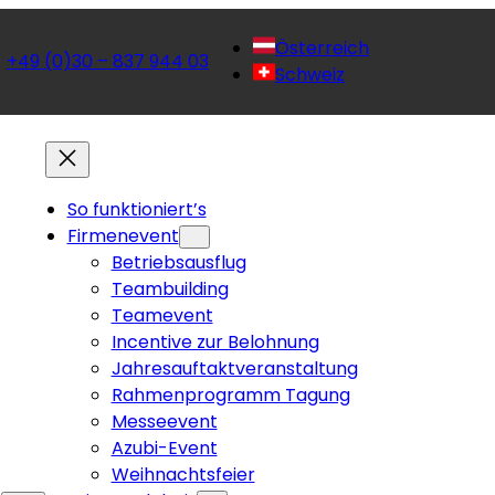
Österreich
+49 (0)30 – 837 944 03
 
Schweiz
So funktioniert’s
Firmenevent
Betriebsausflug
Teambuilding
Teamevent
Incentive zur Belohnung
Jahresauftaktveranstaltung
Rahmenprogramm Tagung
Messeevent
Azubi-Event
Weihnachtsfeier