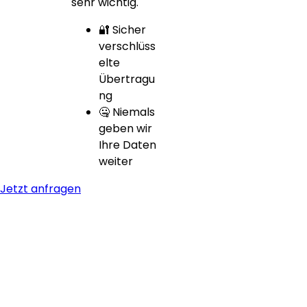
sehr wichtig.
🔐 Sicher
verschlüss
elte
Übertragu
ng
🤐 Niemals
geben wir
Ihre Daten
weiter
Jetzt anfragen