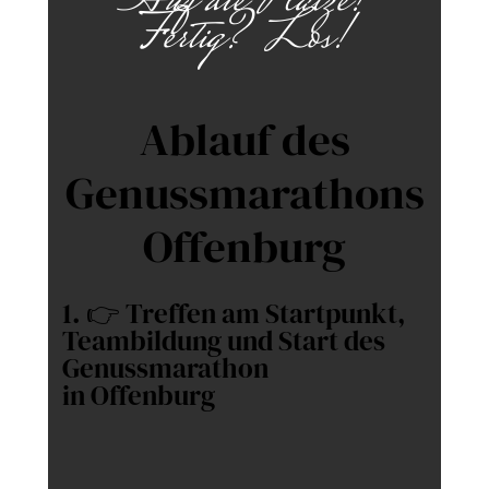
Auf die Plätze!
Fertig? Los!
Ablauf des
Genussmarathons
Offenburg
1. 👉 Treffen am Startpunkt,
Teambildung und Start des
Genussmarathon
in Offenburg