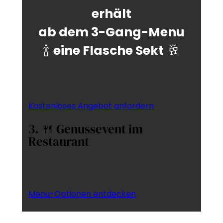
erhält
ab dem 3-Gang-Menu
🍾
eine Flasche Sekt
🥂
Kostenloses Angebot anfordern
3. 🍴 Genussevent im
Restaurant
Menu-Optionen entdecken