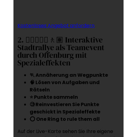
Kostenloses Angebot anfordern
2. 🚶‍♂️🚶🏻‍♀️🚶🏽 Interaktive
Stadtrallye als Teamevent
durch Offenburg mit
Spezialeffekten
🏃 Annäherung an Wegpunkte
🧠 Lösen von Aufgaben und
Rätseln
⭐ Punkte sammeln
🧐 Reinvestieren Sie Punkte
geschickt in Spezialeffekte
⭕ One Ring to rule them all
Auf der Live-Karte sehen Sie Ihre eigene