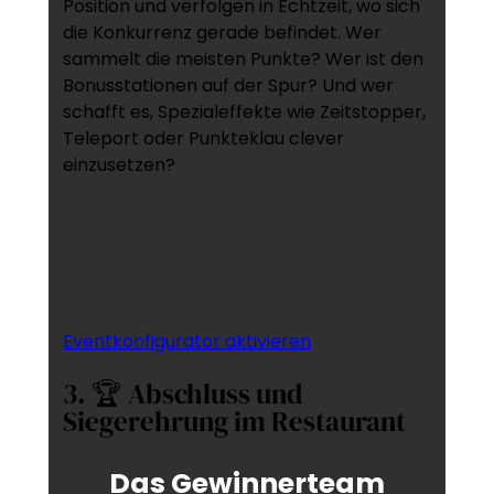
Position und verfolgen in Echtzeit, wo sich
die Konkurrenz gerade befindet. Wer
sammelt die meisten Punkte? Wer ist den
Bonusstationen auf der Spur? Und wer
schafft es, Spezialeffekte wie Zeitstopper,
Teleport oder Punkteklau clever
einzusetzen?
Eventkonfigurator aktivieren
3. 🏆 Abschluss und
Siegerehrung im Restaurant
Das Gewinnerteam