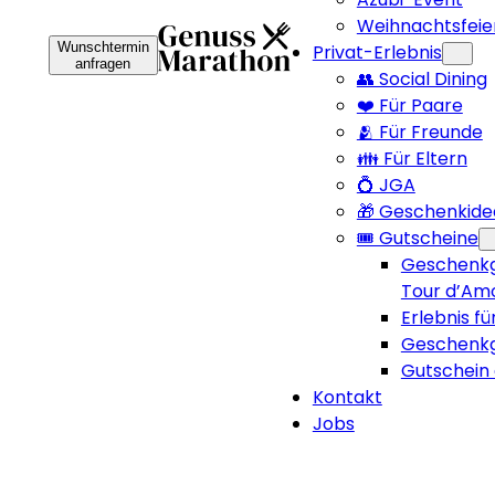
Weihnachtsfeie
Wunschtermin
Privat-Erlebnis
anfragen
👥 Social Dining
❤️ Für Paare
🫂 Für Freunde
👪 Für Eltern
💍 JGA
🎁 Geschenkide
🎟️ Gutscheine
Geschenkg
Tour d’Am
Erlebnis fü
Geschenkg
Gutschein 
Kontakt
Jobs