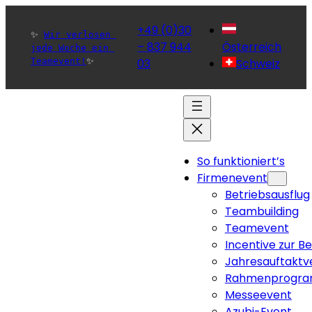
+49 (0)30
✨ 
Wir verlosen 
– 837 944
Österreich
jede Woche ein 
Teamevent!
✨ 
03
Schweiz
So funktioniert’s
Firmenevent
Betriebsausflug
Teambuilding
Teamevent
Incentive zur B
Jahresauftaktv
Rahmenprogra
Messeevent
Azubi-Event