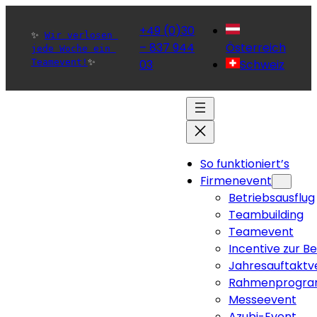
+49 (0)30
✨ 
Wir verlosen 
– 837 944
Österreich
jede Woche ein 
Teamevent!
✨ 
03
Schweiz
So funktioniert’s
Firmenevent
Betriebsausflug
Teambuilding
Teamevent
Incentive zur B
Jahresauftaktv
Rahmenprogra
Messeevent
Azubi-Event