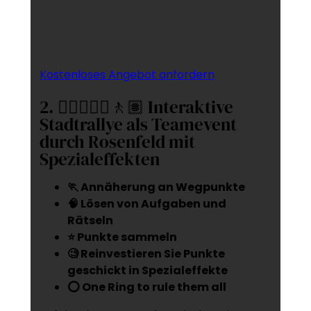
Kostenloses Angebot anfordern
2. 🚶‍♂️🚶🏻‍♀️🚶🏽 Interaktive
Stadtrallye als Teamevent
durch Rosenfeld mit
Spezialeffekten
🏃 Annäherung an Wegpunkte
🧠 Lösen von Aufgaben und
Rätseln
⭐ Punkte sammeln
🧐 Reinvestieren Sie Punkte
geschickt in Spezialeffekte
⭕ One Ring to rule them all