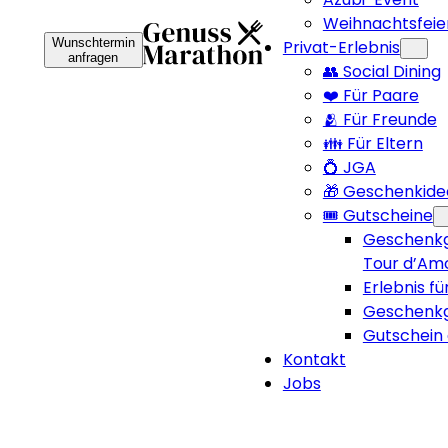
Weihnachtsfeie
Wunschtermin
Privat-Erlebnis
anfragen
👥 Social Dining
❤️ Für Paare
🫂 Für Freunde
👪 Für Eltern
💍 JGA
🎁 Geschenkide
🎟️ Gutscheine
Geschenkg
Tour d’Am
Erlebnis fü
Geschenkg
Gutschein 
Kontakt
Jobs