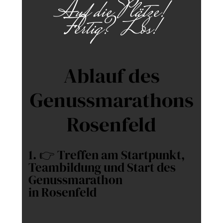
Auf die Plätze!
Fertig? Los!
Ablauf des
Genussmarathons
Rosenfeld
1. 👉 Treffen am Startpunkt,
Teambildung und Start des
Genussmarathon
in Rosenfeld