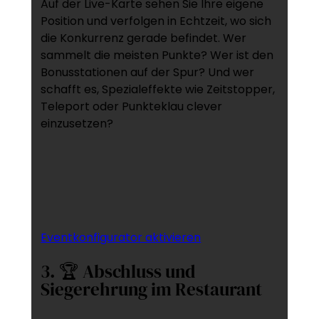
Auf der Live-Karte sehen Sie Ihre eigene
Position und verfolgen in Echtzeit, wo sich
die Konkurrenz gerade befindet. Wer
sammelt die meisten Punkte? Wer ist den
Bonusstationen auf der Spur? Und wer
schafft es, Spezialeffekte wie Zeitstopper,
Teleport oder Punkteklau clever
einzusetzen?
Eventkonfigurator aktivieren
3. 🏆 Abschluss und
Siegerehrung im Restaurant