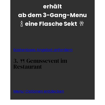
erhält
ab dem 3-Gang-Menu
🍾
eine Flasche Sekt
🥂
Kostenloses Angebot anfordern
3. 🍴 Genussevent im
Restaurant
Menu-Optionen entdecken