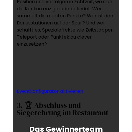
Position und verfolgen in Echtzeit, wo sich
die Konkurrenz gerade befindet. Wer
sammelt die meisten Punkte? Wer ist den
Bonusstationen auf der Spur? Und wer
schafft es, Spezialeffekte wie Zeitstopper,
Teleport oder Punkteklau clever
einzusetzen?
Eventkonfigurator aktivieren
3. 🏆 Abschluss und
Siegerehrung im Restaurant
Das Gewinnerteam