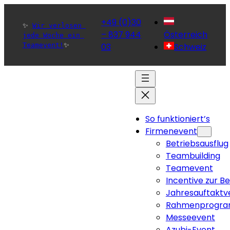
+49 (0)30
✨ 
Wir verlosen 
– 837 944
Österreich
jede Woche ein 
Teamevent!
✨ 
03
Schweiz
So funktioniert’s
Firmenevent
Betriebsausflug
Teambuilding
Teamevent
Incentive zur B
Jahresauftaktv
Rahmenprogra
Messeevent
Azubi-Event