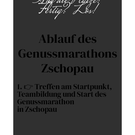
Auf die Plätze!
Fertig? Los!
Ablauf des
Genussmarathons
Zschopau
1. 👉 Treffen am Startpunkt,
Teambildung und Start des
Genussmarathon
in Zschopau