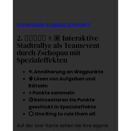
Kostenloses Angebot anfordern
2. 🚶‍♂️🚶🏻‍♀️🚶🏽 Interaktive
Stadtrallye als Teamevent
durch Zschopau mit
Spezialeffekten
🏃 Annäherung an Wegpunkte
🧠 Lösen von Aufgaben und
Rätseln
⭐ Punkte sammeln
🧐 Reinvestieren Sie Punkte
geschickt in Spezialeffekte
⭕ One Ring to rule them all
Auf der Live-Karte sehen Sie Ihre eigene