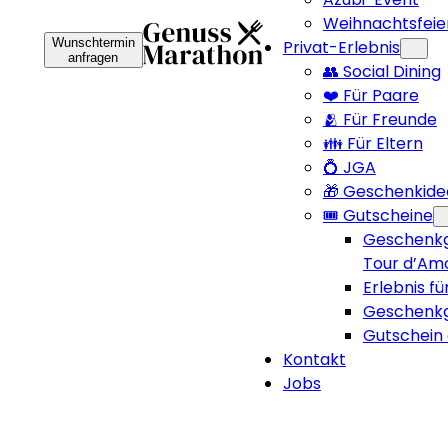
Weihnachtsfeie
Wunschtermin
Privat-Erlebnis
anfragen
👥 Social Dining
❤️ Für Paare
🫂 Für Freunde
👪 Für Eltern
💍 JGA
🎁 Geschenkide
🎟️ Gutscheine
Geschenkg
Tour d’Am
Erlebnis fü
Geschenkg
Gutschein 
Kontakt
Jobs