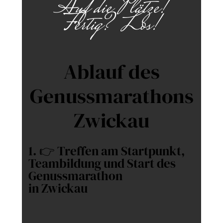
Auf die Plätze!
Fertig? Los!
Ablauf des
Genussmarathons
Zwickau
1. 👉 Treffen am Startpunkt,
Teambildung und Start des
Genussmarathon
in Zwickau