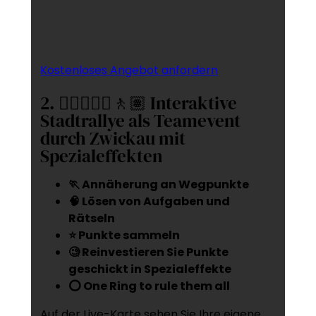
Kostenloses Angebot anfordern
2. 🚶‍♂️🚶🏻‍♀️🚶🏽 Interaktive
Stadtrallye als Teamevent
durch Zwickau mit
Spezialeffekten
🏃 Annäherung an Wegpunkte
🧠 Lösen von Aufgaben und
Rätseln
⭐ Punkte sammeln
🧐 Reinvestieren Sie Punkte
geschickt in Spezialeffekte
⭕ One Ring to rule them all
Auf der Live-Karte sehen Sie Ihre eigene