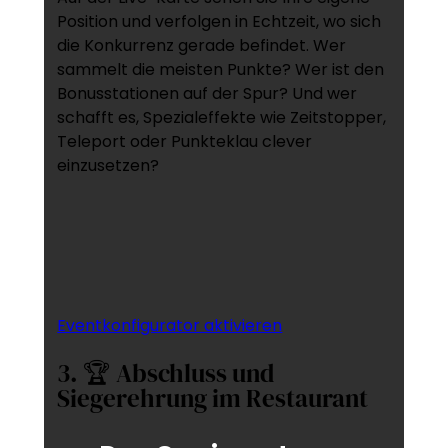
Position und verfolgen in Echtzeit, wo sich
die Konkurrenz gerade befindet. Wer
sammelt die meisten Punkte? Wer ist den
Bonusstationen auf der Spur? Und wer
schafft es, Spezialeffekte wie Zeitstopper,
Teleport oder Punkteklau clever
einzusetzen?
Eventkonfigurator aktivieren
3. 🏆 Abschluss und
Siegerehrung im Restaurant