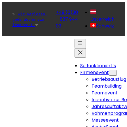
+49 (0)30
✨ 
Wir verlosen 
– 837 944
Österreich
jede Woche ein 
Teamevent!
✨ 
03
Schweiz
So funktioniert’s
Firmenevent
Betriebsausflug
Teambuilding
Teamevent
Incentive zur B
Jahresauftaktv
Rahmenprogra
Messeevent
Azubi-Event