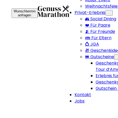
Weihnachtsfeie
Wunschtermin
Privat-Erlebnis
anfragen
👥 Social Dining
❤️ Für Paare
🫂 Für Freunde
👪 Für Eltern
💍 JGA
🎁 Geschenkide
🎟️ Gutscheine
Geschenkg
Tour d’Am
Erlebnis fü
Geschenkg
Gutschein 
Kontakt
Jobs