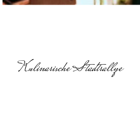
Kulinarische Stadtrallye
Firmenweihnach
in
Wuppertal