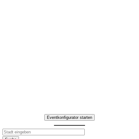
Firmenweihnachtsfeier
in Wuppertal
Interaktives Team-
Erlebnis mit
kulinarischen Highlights
Erleben Sie Firmenweihnachtsfeier
in Wuppertal – Teamaufgaben,
Genuss-Stationen und
gemeinsame Erlebnisse.
Eventkonfigurator starten