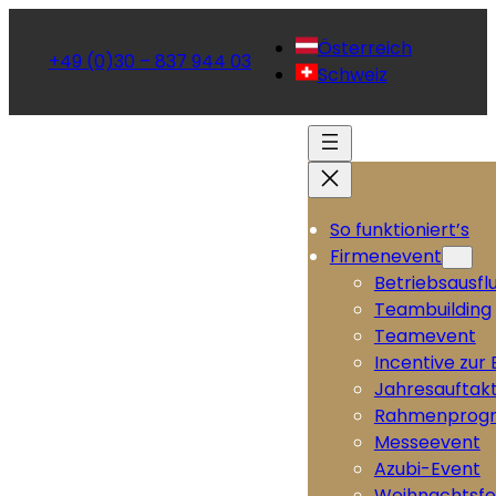
Österreich
+49 (0)30 – 837 944 03
Schweiz
So funktioniert’s
Firmenevent
Betriebsausfl
Teambuilding
Teamevent
Incentive zur
Jahresauftak
Rahmenprog
Messeevent
Azubi-Event
Weihnachtsfe