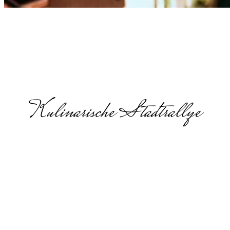
Kulinarische Stadtrallye
Food Walk in
Mannheim
Food Walk, Genuss-