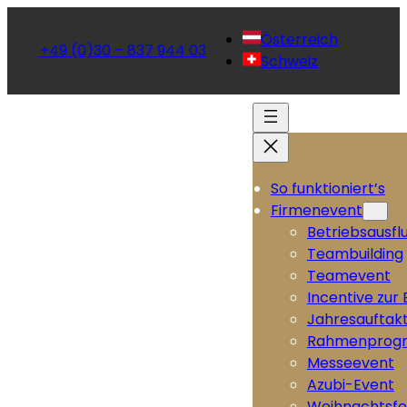
Österreich
+49 (0)30 – 837 944 03
Schweiz
So funktioniert’s
Firmenevent
Betriebsausfl
Teambuilding
Teamevent
Incentive zur
Jahresauftak
Rahmenprog
Messeevent
Azubi-Event
Weihnachtsfe