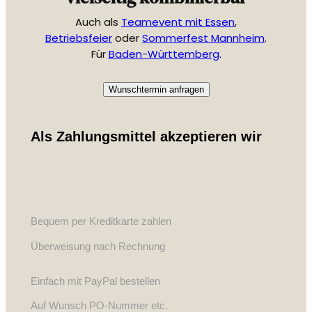
Auch als
Teamevent mit Essen
,
Betriebsfeier
oder
Sommerfest Mannheim
.
Für
Baden-Württemberg
.
Wunschtermin anfragen
Als Zahlungsmittel akzeptieren wir
Bequem per Kreditkarte zahlen
Überweisung nach Rechnung
Einfach mit PayPal bestellen
Auf Wunsch PO-Nummer etc.