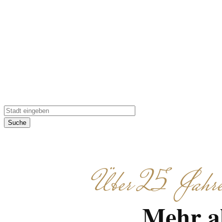
Gruppe anpasst.
Gruppenevent – wir 
Suche
Über 25 Jahre 
Mehr al