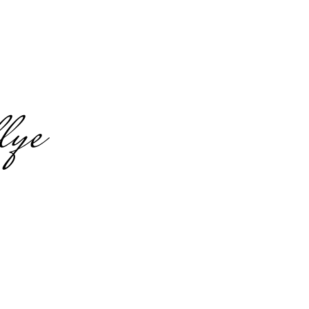
lye
n
vent in Aachen
ngröße
 sich flexibel an Ihre