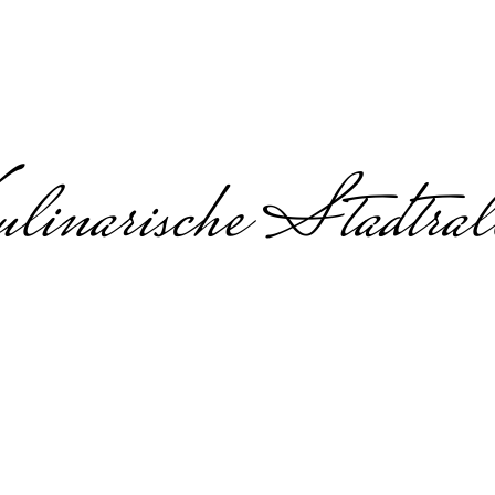
linarische Stadtral
Foodtour in Aache
inarische Stadtführung & Gruppene
svoll organisiert für jede Gruppe
our in Aachen, die übersichtlich organisiert ist und