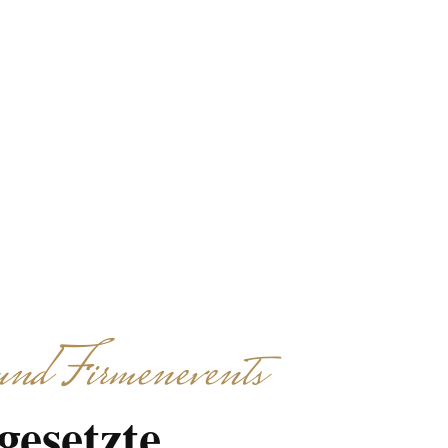
tadtführung oder
luss klar, effizient
nd Firmenevents
gesetzte