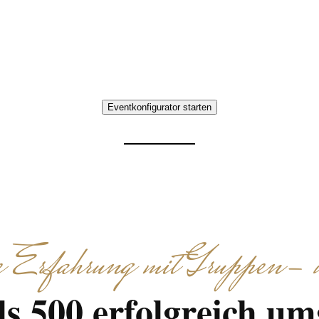
 Ob Foodtour Aachen für Gruppen, kulinarische S
organisieren Route, Verkostungsstationen und Absch
und ohne organisatorischen Aufwand.
Eventkonfigurator starten
Erfahrung mit Gruppen- u
s 500 erfolgreich um