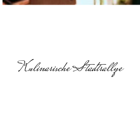
Kulinarische Stadtrallye
Foodtour in
Baden-
Württemberg