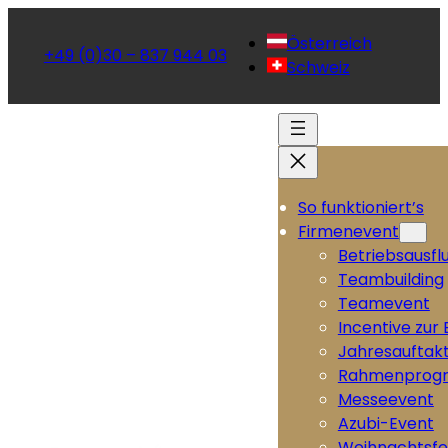
Österreich
+49 (0)30 – 837 944 03
Schweiz
So funktioniert’s
Firmenevent
Betriebsausfl
Teambuilding
Teamevent
Incentive zur
Jahresauftak
Rahmenprog
Messeevent
Azubi-Event
Weihnachtsfe