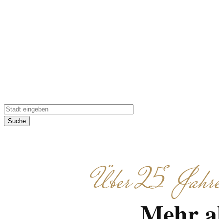
Gruppe anpasst
Gruppenevent – wir 
Suche
Über 25 Jahre 
Mehr al