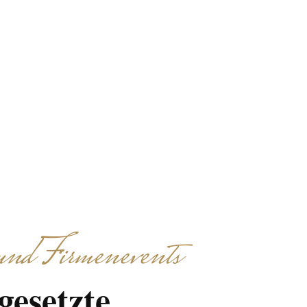
adtführung oder
luss klar, effizient
nd Firmenevents
gesetzte