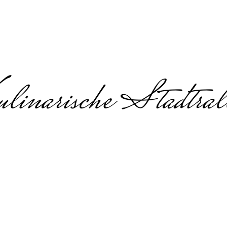
linarische Stadtral
Foodtour in Essen
inarische Stadtführung & Gruppen
svoll organisiert für jede Gruppe
tour in Essen, die übersichtlich organisiert ist und 