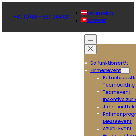
Österreich
+49 (0)30 – 837 944 03
Schweiz
So funktioniert’s
Firmenevent
Betriebsausfl
Teambuilding
Teamevent
Incentive zur
Jahresauftak
Rahmenprog
Messeevent
Azubi-Event
Weihnachtsfe