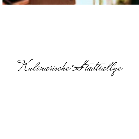
Kulinarische Stadtrallye
Foodtour in
Schwerin
Foodtour, kulinarische