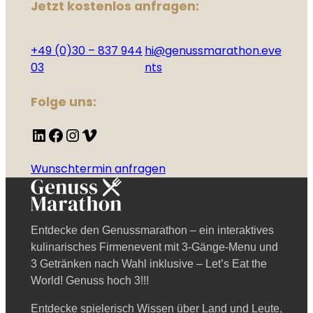
Jetzt kostenlos anfragen:
+49 (0)30 – 837 944
hi@genussmarathon.eve
03
nts
Folge uns:
LinkedIn
Facebook
Instagram
Vimeo
Wunschtermin anfragen
Entdecke den Genussmarathon – ein interaktives
kulinarisches Firmenevent mit 3-Gänge-Menu und
3 Getränken nach Wahl inklusive – Let’s Eat the
World! Genuss hoch 3!!!
Entdecke spielerisch Wissen über Land und Leute,