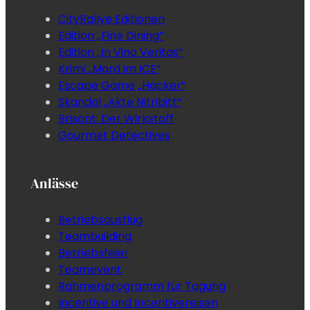
CityRallye Editionen
Edition „Fine Dining“
Edition „In Vino Veritas“
Krimi „Mord im ICE“
Escape Game „Hacker“
Skandal „Akte Nitribitt“
Brisant: Der Wirkstoff
Gourmet Detectives
Anlässe
Betriebsausflug
Teambuilding
Betriebsfeier
Teamevent
Rahmenprogramm für Tagung
Incentive und Incentivereisen