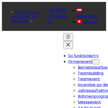
+49 (0)30
✨ 
Wir verlosen 
– 837 944
Österreich
jede Woche ein 
Teamevent!
✨ 
03
Schweiz
So funktioniert’s
Firmenevent
Betriebsausflug
Teambuilding
Teamevent
Incentive zur B
Jahresauftaktv
Rahmenprogra
Messeevent
Azubi-Event