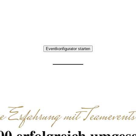
t Detectives in Niedersachsen – Teamaufgaben, G
gemeinsame Erlebnisse.
Eventkonfigurator starten
Erfahrung mit Teamevents
00 erfolgreich umgese