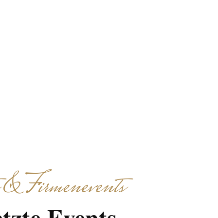
enuss-Stationen und
 & Firmenevents
tzte Events