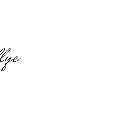
lye
in
en
 Highlights