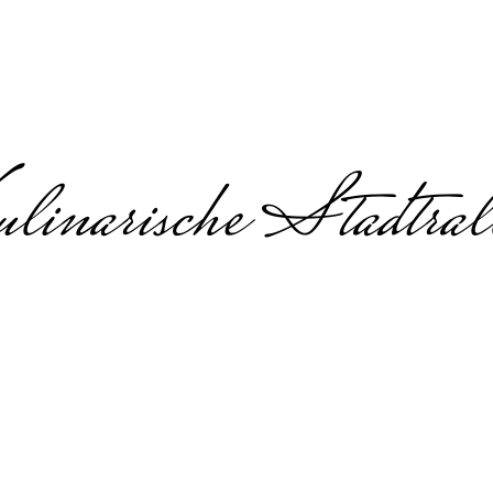
linarische Stadtral
ourmet Detectives 
Niedersachsen
ourmet Detectives in Niedersachs
es Team-Erlebnis mit kulinarischen