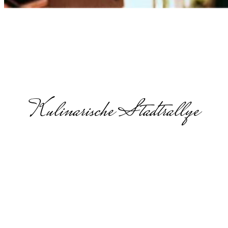
Kulinarische Stadtrallye
Jahresauftaktv
in
Braunschweig