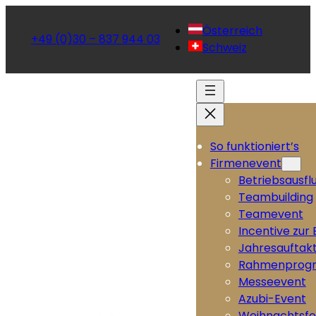
Österreich
+49 (0)30 – 837 944 03
Schweiz
So funktioniert’s
Firmenevent
Betriebsausfl
Teambuilding
Teamevent
Incentive zur
Jahresauftak
Rahmenprog
Messeevent
Azubi-Event
Weihnachtsfe