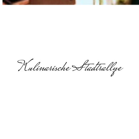
Kulinarische Stadtrallye
Jahresauftaktv
in
Schleswig-