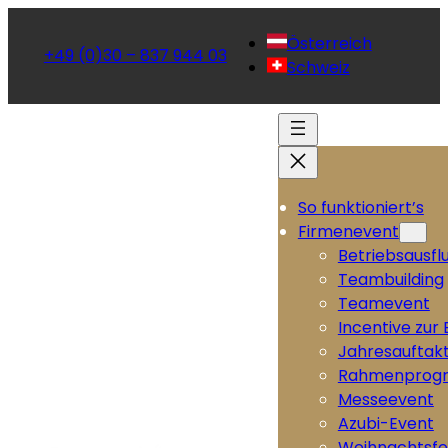
Österreich
+49 (0)30 – 837 944 03
Schweiz
So funktioniert’s
Firmenevent
Betriebsausfl
Teambuilding
Teamevent
Incentive zur
Jahresauftak
Rahmenprog
Messeevent
Azubi-Event
Weihnachtsfe