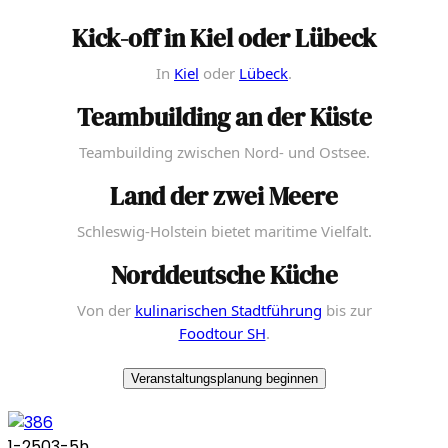
Kick-off in Kiel oder Lübeck
In
Kiel
oder
Lübeck
.
Teambuilding an der Küste
Teambuilding zwischen Nord- und Ostsee.
Land der zwei Meere
Schleswig-Holstein bietet maritime Vielfalt.
Norddeutsche Küche
Von der
kulinarischen Stadtführung
bis zur
Foodtour SH
.
Veranstaltungsplanung beginnen
1-250
3-5h