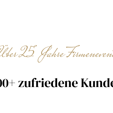
e Touren · Fächerstadt-Rallye · Ba
sruhe · Minijob · flexibel · abends & Woche
Über 25 Jahre Firmenevent
00+ zufriedene Kund