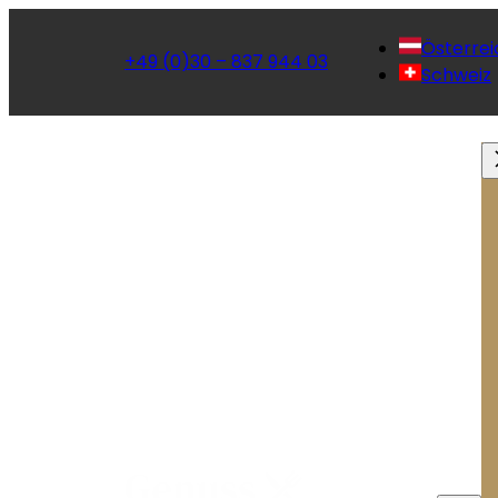
Österrei
+49 (0)30 – 837 944 03
Schweiz