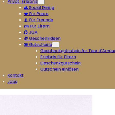
Privat-Erlebnis
👥 Social Dining
❤️ Für Paare
🫂 Für Freunde
👪 Für Eltern
💍 JGA
🎁 Geschenkideen
🎟️ Gutscheine
Geschenkgutschein für Tour d’Amou
Erlebnis für Eltern
Geschenkgutschein
Gutschein einlösen
Kontakt
Jobs