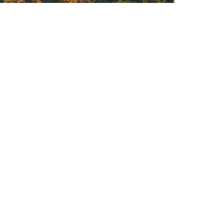
Appetit auf mehr?
hrer:in & Tou
Karlsruhe