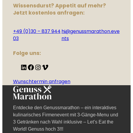
Wissensdurst? Appetit auf mehr?
Jetzt kostenlos anfragen:
+49 (0)30 – 837 944
hi@genussmarathon.eve
03
nts
Folge uns:
LinkedIn
Facebook
Instagram
Vimeo
Wunschtermin anfragen
Entdecke den Genussmarathon – ein interaktives
kulinarisches Firmenevent mit 3-Gänge-Menu und
3 Getränken nach Wahl inklusive – Let’s Eat the
World! Genuss hoch 3!!!