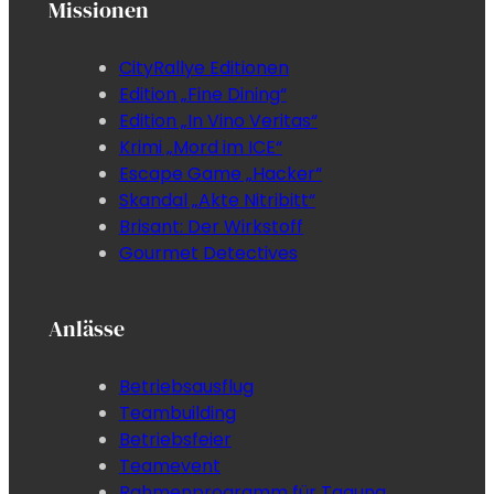
Missionen
CityRallye Editionen
Edition „Fine Dining“
Edition „In Vino Veritas“
Krimi „Mord im ICE“
Escape Game „Hacker“
Skandal „Akte Nitribitt“
Brisant: Der Wirkstoff
Gourmet Detectives
Anlässe
Betriebsausflug
Teambuilding
Betriebsfeier
Teamevent
Rahmenprogramm für Tagung