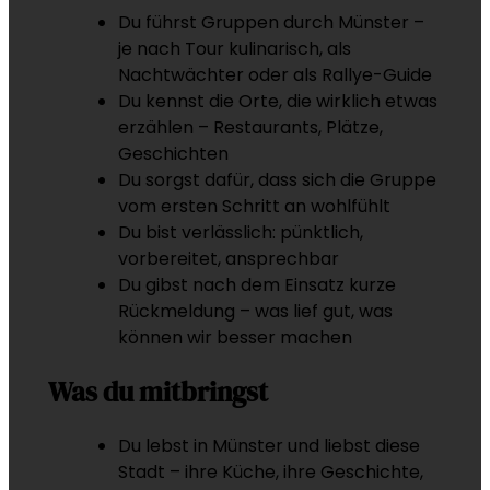
Du führst Gruppen durch Münster –
je nach Tour kulinarisch, als
Nachtwächter oder als Rallye-Guide
Du kennst die Orte, die wirklich etwas
erzählen – Restaurants, Plätze,
Geschichten
Du sorgst dafür, dass sich die Gruppe
vom ersten Schritt an wohlfühlt
Du bist verlässlich: pünktlich,
vorbereitet, ansprechbar
Du gibst nach dem Einsatz kurze
Rückmeldung – was lief gut, was
können wir besser machen
Was du mitbringst
Du lebst in Münster und liebst diese
Stadt – ihre Küche, ihre Geschichte,