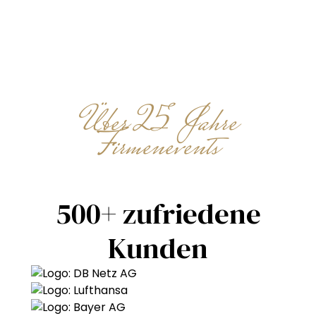
Führungen · Fahrrad-Rallye
Münster · Minijob · flexibel · abends &
Wochenende
Über 25 Jahre
Firmenevents
500+ zufriedene
Kunden