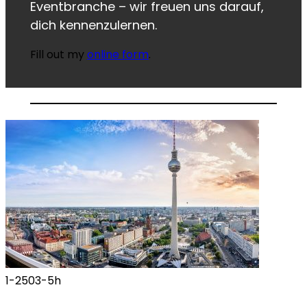
Eventbranche – wir freuen uns darauf,
dich kennenzulernen.
Fill out my
online form
.
1-250
3-5h