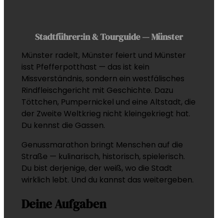
Stadtführer:in & Tourguide — Münster
Münster radelt, Münster feiert und Münster
isst Pfefferpotthast — das ist kein
Missverständnis, sondern ein westfälisches
Rindfleischgericht mit Geschichte. Dazu
Töttchen, Pumpernickel und eine Altstadt, die
der Zweite Weltkrieg nicht kleingekriegt hat.
Du kennst die Gassen.
Genussmarathon bringt Menschen auf die
Straße — kulinarisch, historisch, spielerisch.
Du bist derjenige, der weiß, wo die Stadt
wirklich lebt. Und du kannst das weitergeben.
Deine Aufgaben