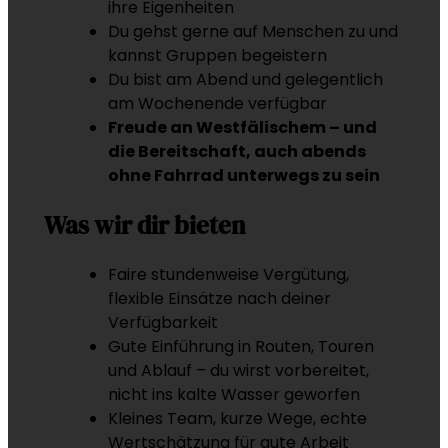
ihre Eigenheiten
Du gehst gerne auf Menschen zu und
kannst Gruppen begeistern
Du bist am Abend und gelegentlich
am Wochenende verfügbar
Freude an Westfälischem – und
die Bereitschaft, auch abends
ohne Fahrrad unterwegs zu sein
Was wir dir bieten
Faire stundenweise Vergütung,
flexible Einsätze nach deiner
Verfügbarkeit
Gute Einführung in Routen, Touren
und Ablauf – du wirst vorbereitet,
nicht ins kalte Wasser geworfen
Kleines Team, kurze Wege, echte
Wertschätzung für gute Arbeit