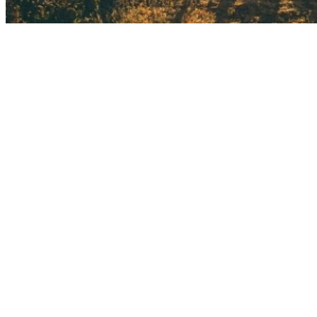
Appetit auf mehr?
Stadtführer:in &
Tourguide –
Münster
Kulinarische Touren · Nachtwächter-