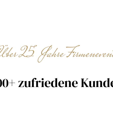
en · Nachtwächter-Führungen · M
berg · Minijob · flexibel · abends & Woche
Über 25 Jahre Firmenevent
00+ zufriedene Kund