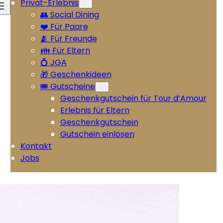
Privat-Erlebnis
👥 Social Dining
❤️ Für Paare
🫂 Für Freunde
👪 Für Eltern
💍 JGA
🎁 Geschenkideen
🎟️ Gutscheine
Geschenkgutschein für Tour d’Amour
Erlebnis für Eltern
Geschenkgutschein
Gutschein einlösen
Kontakt
Jobs