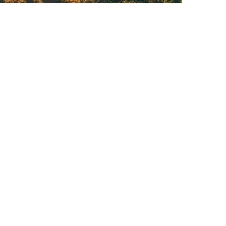
Appetit auf mehr?
hrer:in & Tou
Nürnberg