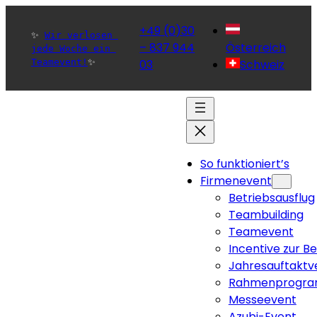
+49 (0)30
✨ 
Wir verlosen 
– 837 944
Österreich
jede Woche ein 
Teamevent!
✨ 
03
Schweiz
So funktioniert’s
Firmenevent
Betriebsausflug
Teambuilding
Teamevent
Incentive zur B
Jahresauftaktv
Rahmenprogra
Messeevent
Azubi-Event