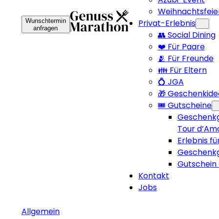
Weihnachtsfeie
Wunschtermin
Privat-Erlebnis
anfragen
👥 Social Dining
❤️ Für Paare
🫂 Für Freunde
👪 Für Eltern
💍 JGA
🎁 Geschenkide
🎟️ Gutscheine
Geschenkg
Tour d’Am
Erlebnis fü
Geschenkg
Gutschein 
Kontakt
Jobs
Allgemein