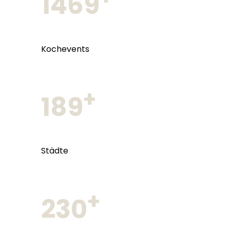
1469
Kochevents
+
189
Städte
+
230