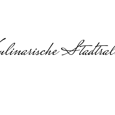
linarische Stadtral
sche Schnitzeljagd 
chnitzeljagd, Genuss-Rallye & Tea
Erfurt
nitzeljagd mit Rätseln und Genuss