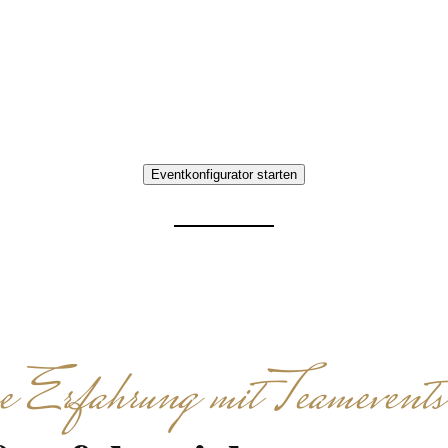
Krämerbrücke
Kulinarische Schnitzeljagd in Erfurt an der Krämerbr
aben, lokale Spezialitäten und gemeinsames Entde
Eventkonfigurator starten
Erfahrung mit Teamevents