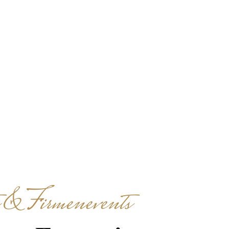
ücke – interaktive
cken.
 & Firmenevents