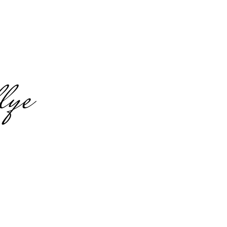
lye
in Erfurt
m-Food-Event in
-Stationen an der