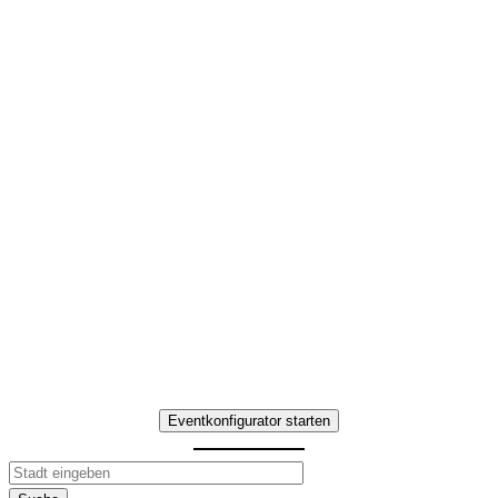
Kulinarische Stadttour
in Köln
Interaktives Team-
Erlebnis mit
kulinarischen Highlights
Erleben Sie Kulinarische Stadttour in
Köln – Teamaufgaben, Genuss-
Stationen und gemeinsame
Erlebnisse.
Eventkonfigurator starten