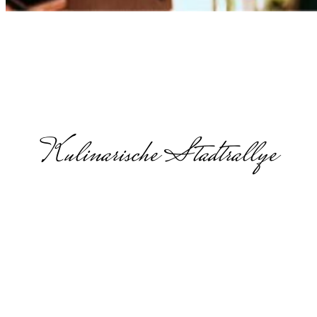
Kulinarische Stadtrallye
Kulinarische
Stadttour in
Köln