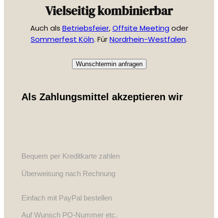
Vielseitig kombinierbar
Auch als
Betriebsfeier
,
Offsite Meeting
oder
Sommerfest Köln
. Für
Nordrhein-Westfalen
.
Wunschtermin anfragen
Als Zahlungsmittel akzeptieren wir
Bequem per Kreditkarte zahlen
Überweisung nach Rechnung
Einfach mit PayPal bestellen
Auf Wunsch PO-Nummer etc.