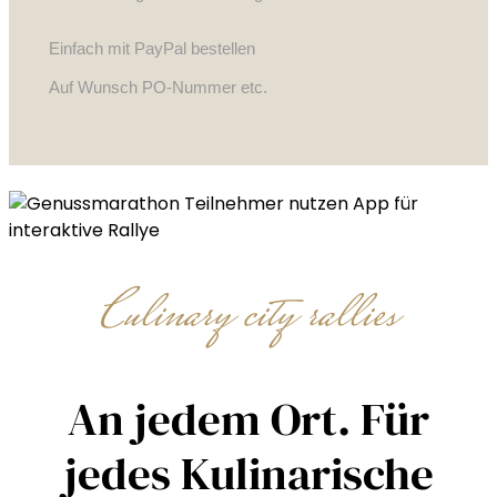
Einfach mit PayPal bestellen
Auf Wunsch PO-Nummer etc.
Culinary city rallies
An jedem Ort. Für
jedes Kulinarische