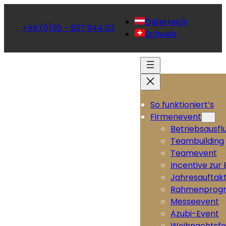
Österreich
+49 (0)30 – 837 944 03
Schweiz
So funktioniert’s
Firmenevent
Betriebsausfl
Teambuilding
Teamevent
Incentive zur
Jahresauftak
Rahmenprog
Messeevent
Azubi-Event
Weihnachtsfe