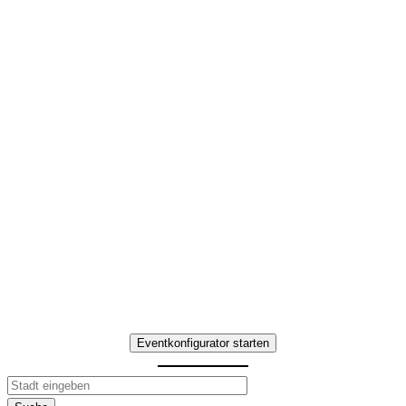
Kulinarische Stadttour
in Niedersachsen
Interaktives Team-
Erlebnis mit
kulinarischen Highlights
Erleben Sie Kulinarische Stadttour in
Niedersachsen – Teamaufgaben,
Genuss-Stationen und
gemeinsame Erlebnisse.
Eventkonfigurator starten