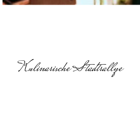
Kulinarische Stadtrallye
Kulinarische
Stadttour in
Niedersachsen