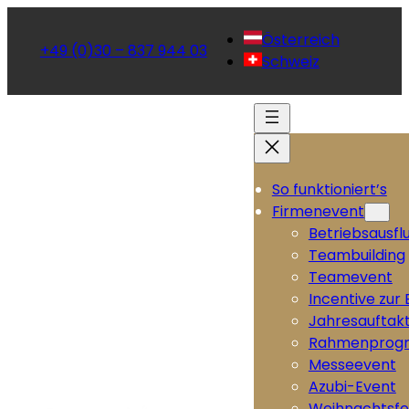
Österreich
+49 (0)30 – 837 944 03
Schweiz
So funktioniert’s
Firmenevent
Betriebsausfl
Teambuilding
Teamevent
Incentive zur
Jahresauftak
Rahmenprog
Messeevent
Azubi-Event
Weihnachtsfe