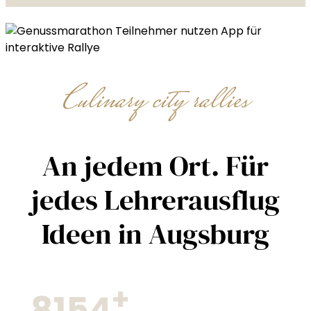
Culinary city rallies
An jedem Ort. Für
jedes Lehrerausflug
Ideen in Augsburg
+
8154