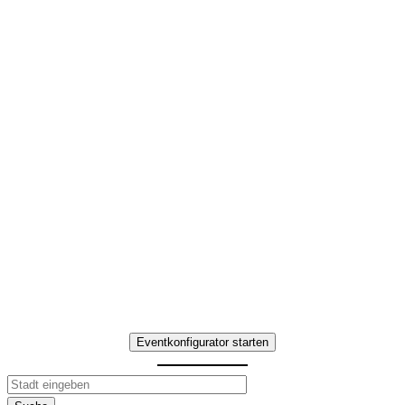
Lehrerausflug Ideen in
Augsburg
Interaktives Team-
Erlebnis mit
kulinarischen Highlights
Erleben Sie Lehrerausflug Ideen in
Augsburg – Teamaufgaben,
Genuss-Stationen und
gemeinsame Erlebnisse.
Eventkonfigurator starten