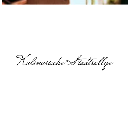
Kulinarische Stadtrallye
Lehrerausflug
Ideen in
Augsburg