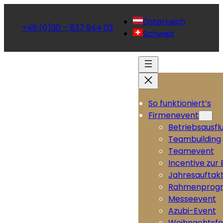
Österreich
+49 (0)30 – 837 944 03
Schweiz
So funktioniert’s
Firmenevent
Betriebsausfl
Teambuilding
Teamevent
Incentive zur
Jahresauftak
Rahmenprog
Messeevent
Azubi-Event
Weihnachtsfe