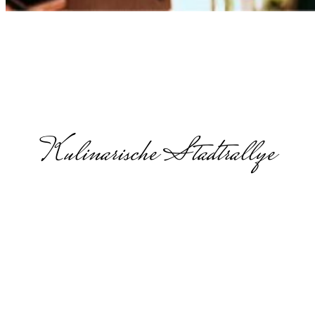
Kulinarische Stadtrallye
Lehrerausflug
Ideen in
Nordrhein-