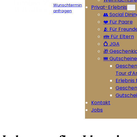
Wunschtermin
Privat-Erlebnis
anfragen
👥 Social Dini
❤️ Für Paare
🫂 Für Freund
👪 Für Eltern
💍 JGA
🎁 Geschenki
🎟️ Gutscheine
Geschenk
Tour d’
Erlebnis 
Geschen
Gutschei
Kontakt
Jobs