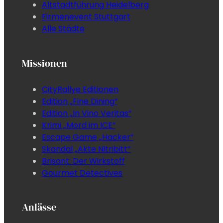
Altstadtführung Heidelberg
Firmenevent Stuttgart
Alle Städte
Missionen
CityRallye Editionen
Edition „Fine Dining“
Edition „In Vino Veritas“
Krimi „Mord im ICE“
Escape Game „Hacker“
Skandal „Akte Nitribitt“
Brisant: Der Wirkstoff
Gourmet Detectives
Anlässe