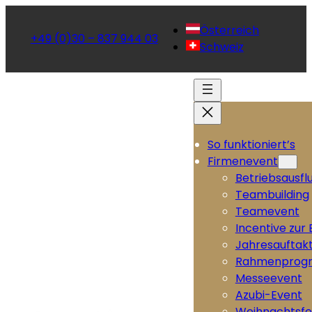
Österreich
+49 (0)30 – 837 944 03
Schweiz
So funktioniert’s
Firmenevent
Betriebsausfl
Teambuilding
Teamevent
Incentive zur
Jahresauftak
Rahmenprog
Messeevent
Azubi-Event
Weihnachtsfe