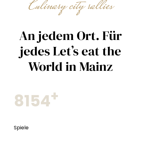
Culinary city rallies
An jedem Ort. Für
jedes Let’s eat the
World in Mainz
+
8154
Spiele