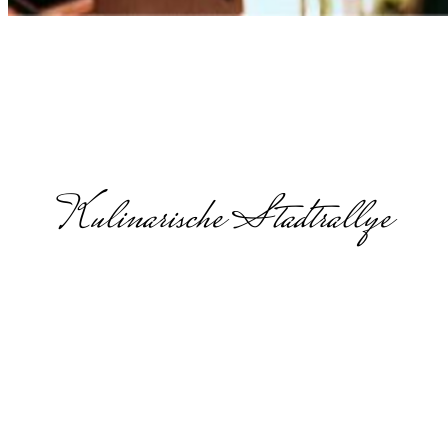
Kulinarische Stadtrallye
Lets eat the
World in
Mainz