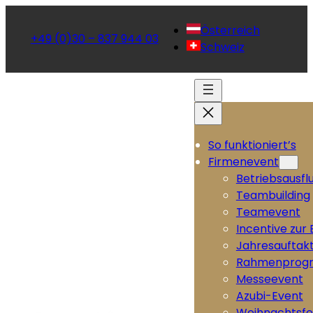
Österreich
+49 (0)30 – 837 944 03
Schweiz
So funktioniert’s
Firmenevent
Betriebsausfl
Teambuilding
Teamevent
Incentive zur
Jahresauftak
Rahmenprog
Messeevent
Azubi-Event
Weihnachtsfe