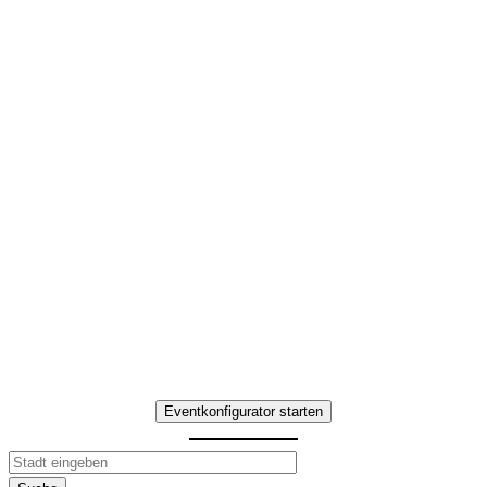
Lets eat the World in
Mainz
Interaktives Team-
Erlebnis mit
kulinarischen Highlights
Erleben Sie Lets eat the World in
Mainz – Teamaufgaben, Genuss-
Stationen und gemeinsame
Erlebnisse.
Eventkonfigurator starten