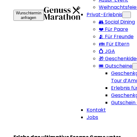
Weihnachtsfeie
Wunschtermin
Privat-Erlebnis
anfragen
👥 Social Dining
❤️ Für Paare
🫂 Für Freunde
👪 Für Eltern
💍 JGA
🎁 Geschenkide
🎟️ Gutscheine
Geschenkg
Tour d’Am
Erlebnis fü
Geschenkg
Gutschein 
Kontakt
Jobs