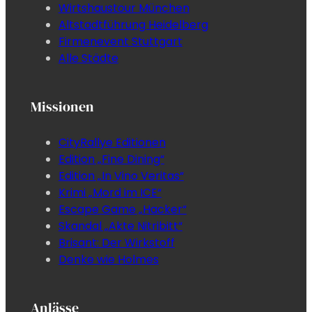
Wirtshaustour München
Altstadtführung Heidelberg
Firmenevent Stuttgart
Alle Städte
Missionen
CityRallye Editionen
Edition „Fine Dining“
Edition „In Vino Veritas“
Krimi „Mord im ICE“
Escape Game „Hacker“
Skandal „Akte Nitribitt“
Brisant: Der Wirkstoff
Denke wie Holmes
Anlässe