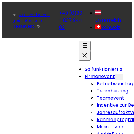
+49 (0)30
✨ 
Wir verlosen 
– 837 944
Österreich
jede Woche ein 
Teamevent!
✨ 
03
Schweiz
So funktioniert’s
Firmenevent
Betriebsausflug
Teambuilding
Teamevent
Incentive zur B
Jahresauftaktv
Rahmenprogra
Messeevent
Azubi-Event