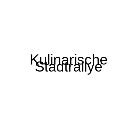
Kulinarische
Stadtrallye
Offsite
Meeting in
Hamburg