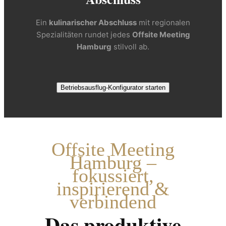
Ein
kulinarischer Abschluss
mit regionalen
Spezialitäten rundet jedes
Offsite Meeting
Hamburg
stilvoll ab.
Betriebsausflug-Konfigurator starten
Offsite Meeting
Hamburg –
fokussiert,
inspirierend &
verbindend
Das produktive