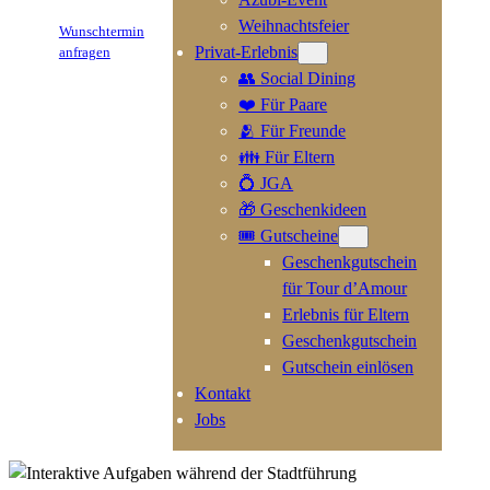
Weihnachtsfeier
Wunschtermin
Privat-Erlebnis
anfragen
👥 Social Dining
❤️ Für Paare
🫂 Für Freunde
👪 Für Eltern
💍 JGA
🎁 Geschenkideen
🎟️ Gutscheine
Geschenkgutschein
für Tour d’Amour
Erlebnis für Eltern
Geschenkgutschein
Gutschein einlösen
Kontakt
Jobs