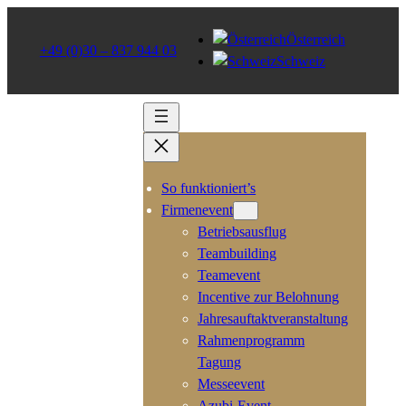
Österreich
+49 (0)30 – 837 944 03
Schweiz
So funktioniert’s
Firmenevent
Betriebsausflug
Teambuilding
Teamevent
Incentive zur Belohnung
Jahresauftaktveranstaltung
Rahmenprogramm
Tagung
Messeevent
Azubi-Event