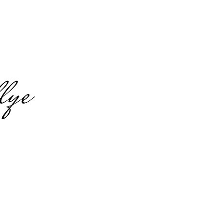
lye
gung in
n Trier
l organisiert für