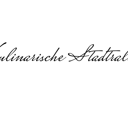
linarische Stadtral
programm für Ta
Trier
programm, Tagung & Teamevent i
e Stadt Deutschlands – professionel