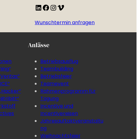
LinkedIn
Facebook
Instagram
Vimeo
Wunschtermin anfragen
Anlässe
ionen
Betriebsausflug
ning“
Teambuilding
 Veritas“
Betriebsfeier
 ICE“
Teamevent
„Hacker“
Rahmenprogramm für
itribitt“
Tagung
rkstoff
Incentive und
ctives
Incentivereisen
Jahresauftaktveranstaltu
ng
Weihnachtsfeier