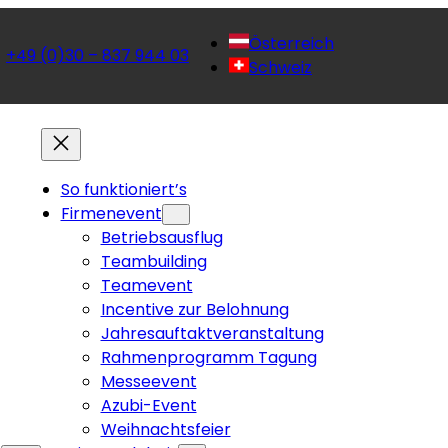
Österreich
+49 (0)30 – 837 944 03
 
Schweiz
So funktioniert’s
Firmenevent
Betriebsausflug
Teambuilding
Teamevent
Incentive zur Belohnung
Jahresauftaktveranstaltung
Rahmenprogramm Tagung
Messeevent
Azubi-Event
Weihnachtsfeier