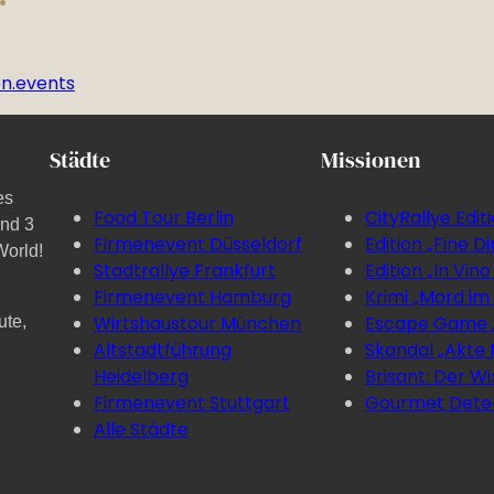
n.events
Städte
Missionen
es
Food Tour Berlin
CityRallye Edit
und 3
Firmenevent Düsseldorf
Edition „Fine Di
World!
Stadtrallye Frankfurt
Edition „In Vino
Firmenevent Hamburg
Krimi „Mord im
Wirtshaustour München
Escape Game 
ute,
Altstadtführung
Skandal „Akte N
Heidelberg
Brisant: Der Wi
Firmenevent Stuttgart
Gourmet Dete
Alle Städte