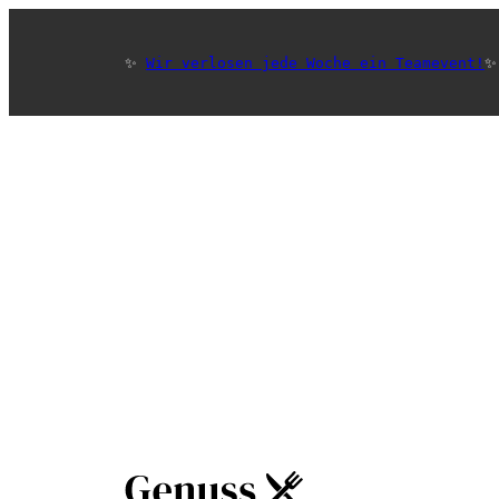
✨ 
Wir verlosen jede Woche ein Teamevent!
✨