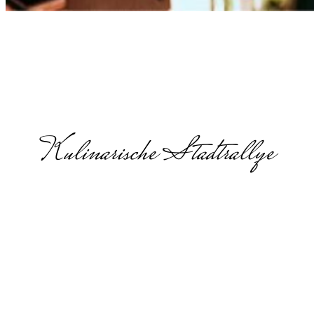
Kulinarische Stadtrallye
Schnitzeljagd
in der Nähe
in Rostock