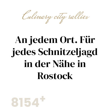
Culinary city rallies
An jedem Ort. Für
jedes Schnitzeljagd
in der Nähe in
Rostock
+
8154