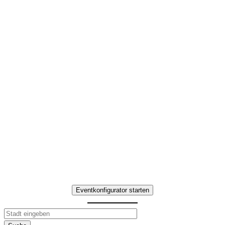
Schnitzeljagd in der
Nähe in Rostock
Interaktives Team-
Erlebnis mit
kulinarischen Highlights
Erleben Sie Schnitzeljagd in der
Nähe in Rostock – Teamaufgaben,
Genuss-Stationen und
gemeinsame Erlebnisse.
Eventkonfigurator starten