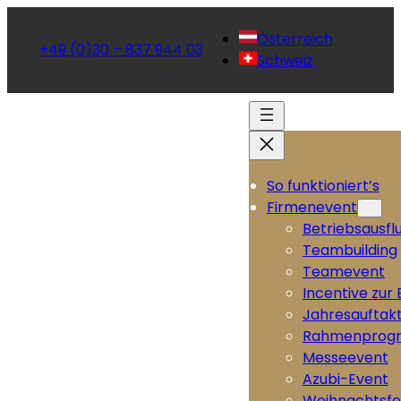
Österreich
+49 (0)30 – 837 944 03
Schweiz
So funktioniert’s
Firmenevent
Betriebsausfl
Teambuilding
Teamevent
Incentive zur
Jahresauftak
Rahmenprog
Messeevent
Azubi-Event
Weihnachtsfe