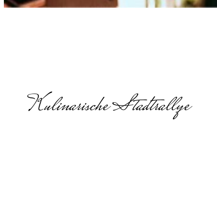
Kulinarische Stadtrallye
Sommerfest
in
Dortmundf