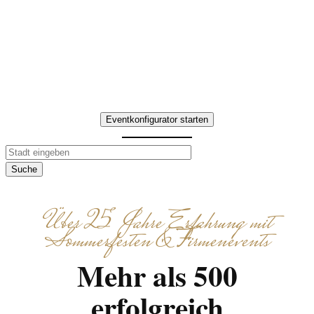
indoor oder Formate für kleinere
Gruppen – wir organisieren Ablauf,
Aufgaben und Abschluss klar,
effizient und ohne technischen
Aufwand.
Eventkonfigurator starten
Suche
Über 25 Jahre Erfahrung mit
Sommerfesten & Firmenevents
Mehr als 500
erfolgreich