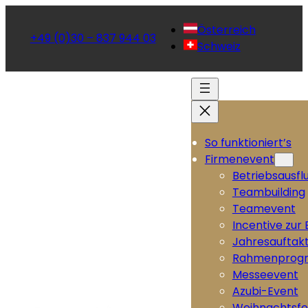
Österreich
+49 (0)30 – 837 944 03
Schweiz
So funktioniert’s
Firmenevent
Betriebsausfl
Teambuilding
Teamevent
Incentive zur
Jahresauftak
Rahmenprog
Messeevent
Azubi-Event
Weihnachtsfe