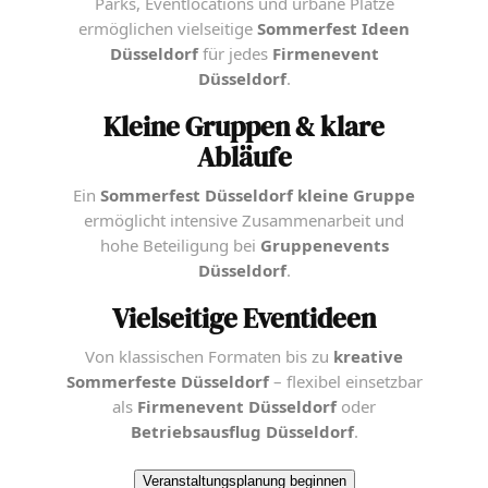
Parks, Eventlocations und urbane Plätze
ermöglichen vielseitige
Sommerfest Ideen
Düsseldorf
für jedes
Firmenevent
Düsseldorf
.
Kleine Gruppen & klare
Abläufe
Ein
Sommerfest Düsseldorf kleine Gruppe
ermöglicht intensive Zusammenarbeit und
hohe Beteiligung bei
Gruppenevents
Düsseldorf
.
Vielseitige Eventideen
Von klassischen Formaten bis zu
kreative
Sommerfeste Düsseldorf
– flexibel einsetzbar
als
Firmenevent Düsseldorf
oder
Betriebsausflug Düsseldorf
.
Veranstaltungsplanung beginnen