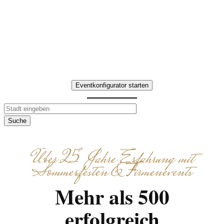
Düsseldorf indoor oder Formate für
kleinere Gruppen – wir organisieren
Ablauf, Aufgaben und Abschluss
klar, effizient und ohne technischen
Aufwand.
Eventkonfigurator starten
Suche
Über 25 Jahre Erfahrung mit
Sommerfesten & Firmenevents
Mehr als 500
erfolgreich