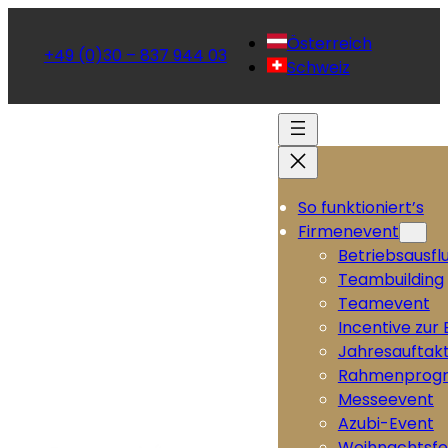
Österreich
+49 (0)30 – 837 944 03
Schweiz
So funktioniert’s
Firmenevent
Betriebsausfl
Teambuilding
Teamevent
Incentive zur
Jahresauftak
Rahmenprog
Messeevent
Azubi-Event
Weihnachtsfe