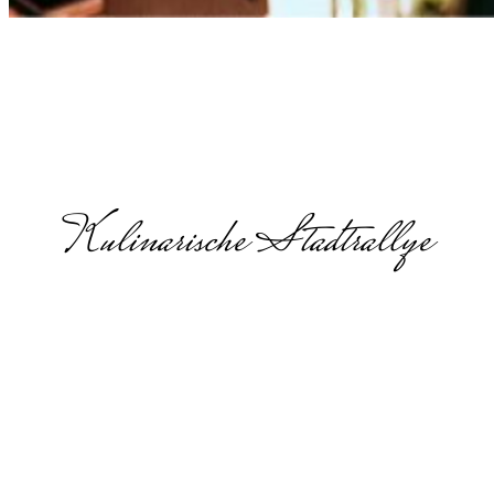
Kulinarische Stadtrallye
Sommerfest
in
Düsseldorf