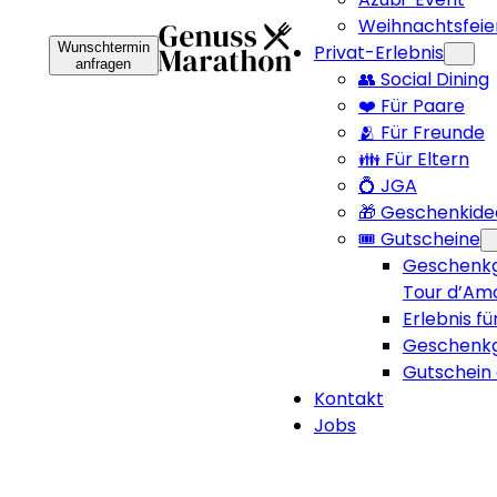
Weihnachtsfeie
Wunschtermin
Privat-Erlebnis
anfragen
👥 Social Dining
❤️ Für Paare
🫂 Für Freunde
👪 Für Eltern
💍 JGA
🎁 Geschenkide
🎟️ Gutscheine
Geschenkg
Tour d’Am
Erlebnis fü
Geschenkg
Gutschein 
Kontakt
Jobs