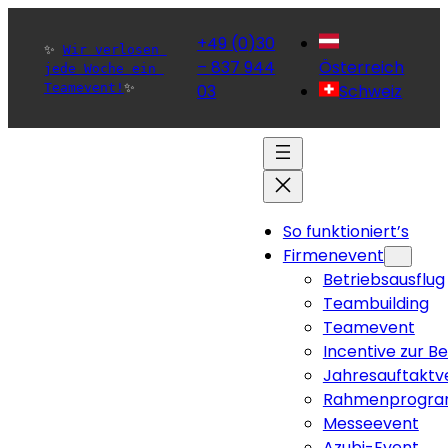
+49 (0)30
✨ 
Wir verlosen 
– 837 944
Österreich
jede Woche ein 
Teamevent!
✨ 
03
Schweiz
So funktioniert’s
Firmenevent
Betriebsausflug
Teambuilding
Teamevent
Incentive zur B
Jahresauftaktv
Rahmenprogra
Messeevent
Azubi-Event