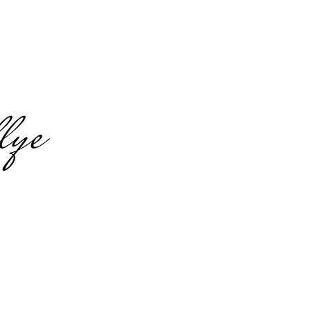
lye
inz
 Highlights
nen und gemeinsame