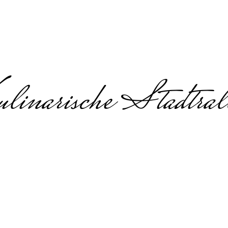
linarische Stadtral
ambuilding in Ma
Teambuilding in Mainz
es Team-Erlebnis mit kulinarischen
uilding in Mainz – Teamaufgaben, Genuss-Statio