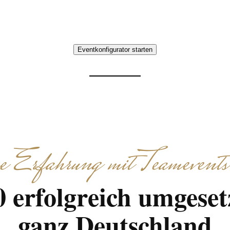
ights und gemeinsame Erlebnisse. Individuell abges
Eventkonfigurator starten
Erfahrung mit Teamevents
 erfolgreich umgeset
ganz Deutschland