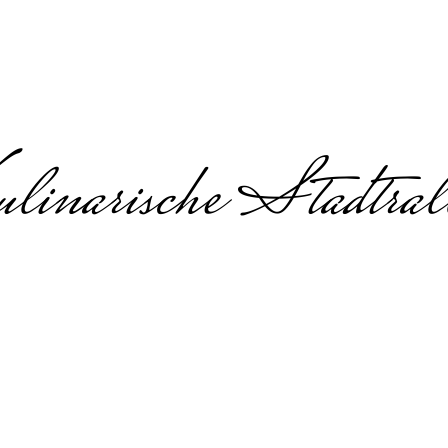
linarische Stadtral
mbuilding in Mün
ing, Team-Event & Teamtraining 
building am Prinzipalmarkt und 
uilding in Münster in der Fahrradstadt – interak