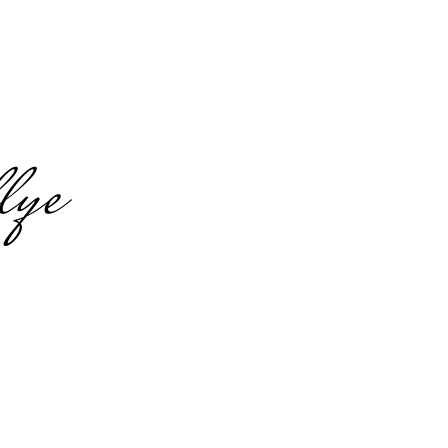
lye
ster
in Münster
Aasee
tive Teamaufgaben,