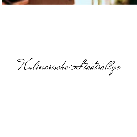
Kulinarische Stadtrallye
Teamevent
mit Essen in
Darmstadt