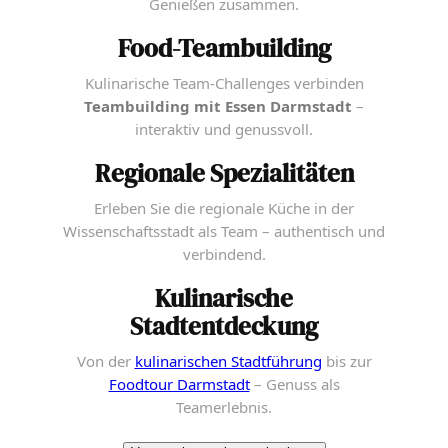
Genießen zusammen.
Food-Teambuilding
Kulinarische Team-Challenges verbinden
Teambuilding mit Essen Darmstadt
–
interaktiv und genussvoll.
Regionale Spezialitäten
Erleben Sie die regionale Küche in der
Wissenschaftsstadt als Team – authentisch und
verbindend.
Kulinarische
Stadtentdeckung
Von der
kulinarischen Stadtführung
bis zur
Foodtour Darmstadt
– Genuss als
Teamerlebnis.