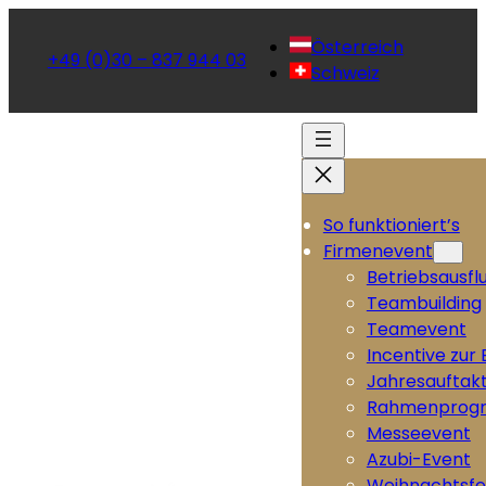
Österreich
+49 (0)30 – 837 944 03
Schweiz
So funktioniert’s
Firmenevent
Betriebsausfl
Teambuilding
Teamevent
Incentive zur
Jahresauftak
Rahmenprog
Messeevent
Azubi-Event
Weihnachtsfe