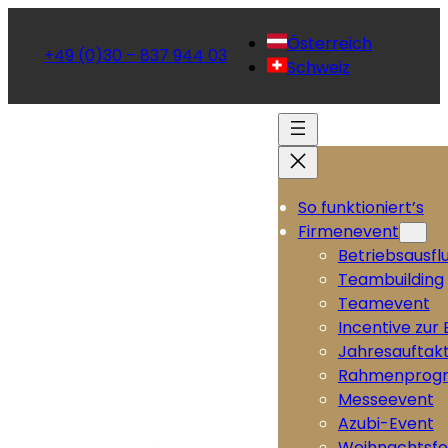
Österreich
+49 (0)30 – 837 944 03
Schweiz
So funktioniert’s
Firmenevent
Betriebsausfl
Teambuilding
Teamevent
Incentive zur
Jahresauftak
Rahmenprog
Messeevent
Azubi-Event
Weihnachtsfe