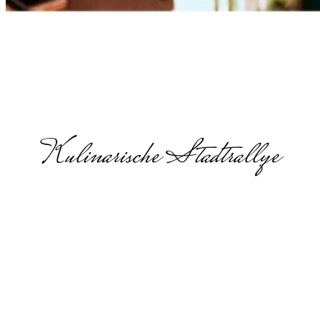
Kulinarische Stadtrallye
Teamevent
mit Essen in
Dresden